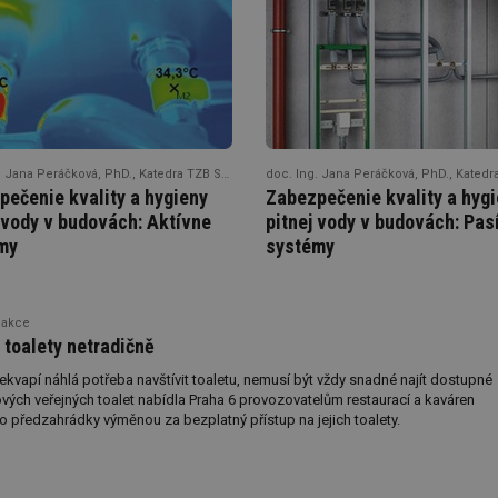
ává
o
doc. Ing. Jana Peráčková, PhD., Katedra TZB SvF STU Bratislava
pečenie kvality a hygieny
Zabezpečenie kvality a hyg
 vody v budovách: Aktívne
pitnej vody v budovách: Pas
 POP
my
systémy
dakce
 toalety netradičně
kvapí náhlá potřeba navštívit toaletu, nemusí být vždy snadné najít dostupné
vých veřejných toalet nabídla Praha 6 provozovatelům restaurací a kaváren
předzahrádky výměnou za bezplatný přístup na jejich toalety.