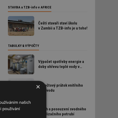
STAVBA a TZB-info v AFRICE
Čeští stavaři staví školu
v Zambii a TZB-info je u toho!
TABULKY & VÝPOČTY
Výpočet spotřeby energie a
doby ohřevu teplé vody v
zásobníku
×
Výpočtový průtok vnitřního
vodovodu
Používáním našich
i používání
Návrh a posouzení svodného
kanalizačního potrubí