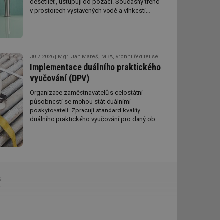
desetiletí, ustupují do pozadí. Současný trend
v prostorech vystavených vodě a vlhkosti
směřuje k dekorativním stěrkám. Povrchová
úprava stěn i podlah tak může být realizována
zcela bez keramiky, spár a rohových lišt.
Nahrazují je celoplošně aplikované dekorativní
hmoty, které jsou zároveň dokonale pružné,
30.7.2026
Mgr. Jan Mareš, MBA, vrchní ředitel sekce vzdělávání a mládeže, MŠMT
a přitom zcela vodotěsné.
Implementace duálního praktického
vyučování (DPV)
Organizace zaměstnavatelů s celostátní
působností se mohou stát duálními
poskytovateli. Zpracují standard kvality
duálního praktického vyučování pro daný obor
a projednají s MŠMT. To nemá pravomoc jej
„povolit“ či „zamítnout“.
z