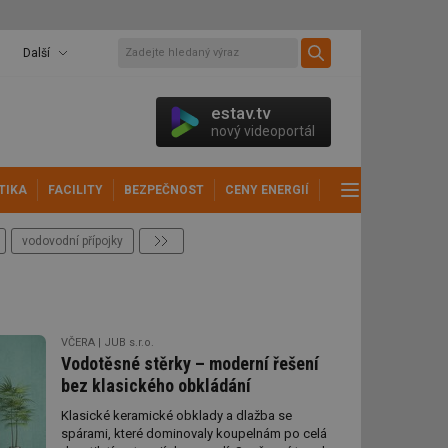
Další
estav.tv
nový videoportál
TIKA
FACILITY
BEZPEČNOST
CENY ENERGIÍ
DALŠÍ
vodovodní přípojky
další
VČERA
JUB s.r.o.
Vodotěsné stěrky – moderní řešení
bez klasického obkládání
Klasické keramické obklady a dlažba se
spárami, které dominovaly koupelnám po celá