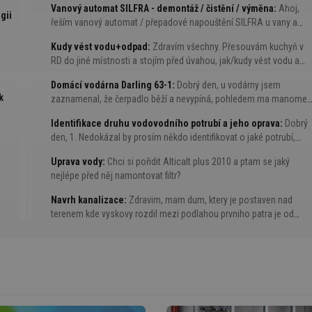
Vanový automat SILFRA - demontáž / čistění / výměna
Ahoj,
bez vaku, ...
gii
řeším vanový automat / přepadové napouštění SILFRA u vany a
potřebuji ho vyčistit a podle úspěchu možná vyměnit. Problém je,
Kudy vést vodu+odpad
Zdravím všechny. Přesouvám kuchyň v
že napouštění ...
RD do jiné místnosti a stojím před úvahou, jak/kudy vést vodu a
odpad ke dřezu. Jedná se o 1.patro, takže ze ...
Domácí vodárna Darling 63-1
Dobrý den, u vodárny jsem
k
zaznamenal, že čerpadlo běží a nevypíná, pohledem ma manomet
jsem viděl rafičku ve stálé, neměnné poloze. Měl jsem tedy ...
Identifikace druhu vodovodního potrubí a jeho oprava
Dobrý
den, 1. Nedokázal by prosím někdo identifikovat o jaké potrubí,
respk. o jaký materiál se jedná viz. příloha? Jedná se o 20mm
Uprava vody
Chci si pořidit Alticalt plus 2010 a ptam se jaký
silnou, ...
nejlépe před něj namontovat filtr?
Navrh kanalizace
Zdravim, mam dum, ktery je postaven nad
terenem kde vyskovy rozdil mezi podlahou prvniho patra je od
ho
teremu cca 60cm. Pulka domu je podsklapena ...