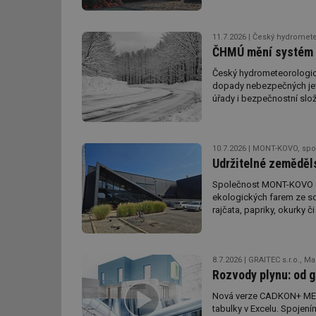
častějších letních veder z
g_csrf_token
největší český výrobce oh
jsou pro rekreační objekt
11.7.2026
Český hydromete
id
ČHMÚ mění systém vý
bytech, kde majitelé oce
Český hydrometeorologic
_hjAbsoluteSession
dopady nebezpečných jevů 
úřady i bezpečnostní slož
id
_hjIncludedInSessi
10.7.2026
MONT-KOVO, spol.
Udržitelné zeměděls
Společnost MONT-KOVO do
mv
ekologických farem ze sd
rajčata, papriky, okurky 
id
8.7.2026
GRAITEC s.r.o., M
id
Rozvody plynu: od 
Nová verze CADKON+ MEP 
_hjFirstSeen
tabulky v Excelu. Spojením