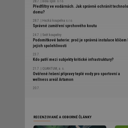
28.7.
Bola spol. s r.o.
Předfiltry ve vodárnách. Jak správně ochránit technolo
domu?
28.7.
Hezká koupelna s.r.o.
Správné zaměření sprchového koutu
24.7.
Svět koupelny
Podomítkové baterie: proč je správná instalace klíčem 
jejich spolehlivosti
23.7.
Kdo patří mezi subjekty kritické infrastruktury?
21.7.
QUANTUM, a. s.
Ověřené řešení přípravy teplé vody pro sportovní a
wellness areál Artamon
20.7.
Déšť přinesl úlevu jen na povrchu, hluboko v půdě suc
přetrvává
20.7.
Photon Water
Úpravna říční vody od Photon Water šetří Botanické
RECENZOVANÉ A ODBORNÉ ČLÁNKY
zahradě Praha 450 m³ pitné vody denně
15.7.