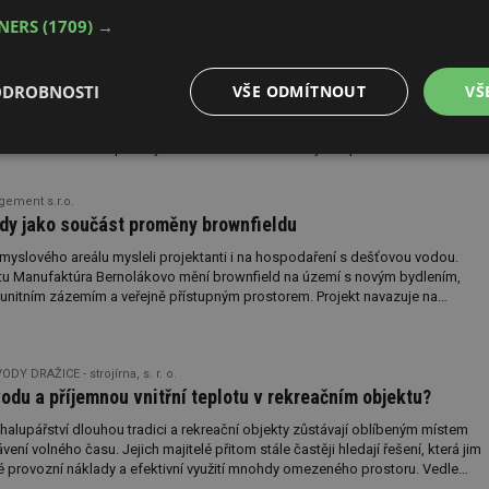
TNERS
(1709) →
r.o.
agma Retain: dvě řešení pro efektivní hospodaření
ODROBNOSTI
VŠE ODMÍTNOUT
VŠ
, častější výskyt přívalových dešťů a stále přísnější požadavky na zadržování
tanty i investory k hledání spolehlivých retenčních systémů. Současně roste
 dlouhou životnost použitých materiálů a efektivní využití prostoru.
é
Výkonové
Soubory cílení
Funkční soubory
soubory
ement s.r.o.
dy jako součást proměny brownfieldu
myslového areálu mysleli projektanti i na hospodaření s dešťovou vodou.
ktu Manufaktúra Bernolákovo mění brownfield na území s novým bydlením,
unitním zázemím a veřejně přístupným prostorem. Projekt navazuje na
mí a pozdější areál strojírenské výroby.
é soubory
Výkonové soubory
Soubory cílení
Funkční soubory
Neza
ry cookie umožňují základní funkce webových stránek, jako je přihlášení uživatele a
Y DRAŽICE - strojírna, s. r. o.
zbytně nutných souborů cookie správně používat.
vodu a příjemnou vnitřní teplotu v rekreačním objektu?
Provider
/
Vyprší
Popis
halupářství dlouhou tradici a rekreační objekty zůstávají oblíbeným místem
Doména
vení volného času. Jejich majitelé přitom stále častěji hledají řešení, která jim
.forum.tzb-
Zavřením
Slouží k přihlášení pomocí Google
zké provozní náklady a efektivní využití mnohdy omezeného prostoru. Vedle
info.cz
prohlížeče
 ohřevu vody tak roste i význam zařízení, která dokážou během stále