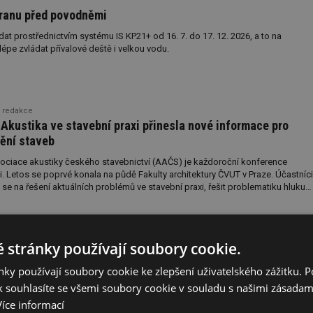
hranu před povodněmi
t prostřednictvím systému IS KP21+ od 16. 7. do 17. 12. 2026, a to na
épe zvládat přívalové deště i velkou vodu.
, redakce
Akustika ve stavební praxi přinesla nové informace pro
dění staveb
Asociace akustiky českého stavebnictví (AAČS) je každoroční konference
i. Letos se poprvé konala na půdě Fakulty architektury ČVUT v Praze. Účastníci
se na řešení aktuálních problémů ve stavební praxi, řešit problematiku hluku
oluvytvářet soubor doporučení pro vhodný návrh akustických opatření v rámci
ulturu, kde je akustický komfort jednou ze zásadních podmínek. K dispozici
ačková, Ph.D., redakce
 asociace, aktuálně to byla studie o vlivu vnějších stínicích prvků oken pro Svaz
 EuroSkills 2027. GROHE opět podporuje řemeslo
echnice (SPST). Nabízíme krátké ohlédnutí za pátým ročníkem konference
 stránky používají soubory cookie.
i 2026.
ázat mladým, že mohou vyniknout. Nabídnout příležitost, připravit výzvu
ech. Přípravy na evropský šampionát začínají.
ky používají soubory cookie ke zlepšení uživatelského zážitku. 
 souhlasíte se všemi soubory cookie v souladu s našimi zásadam
Více informací