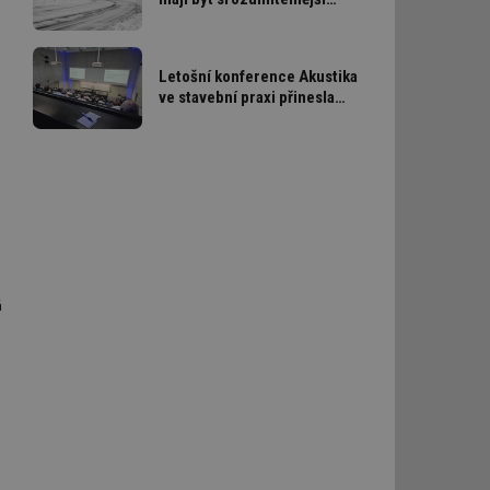
a praktičtější
ní session uživatele
Letošní konference Akustika
ve stavební praxi přinesla
nové informace pro
ar mohl sledovat
 relací. Neobsahuje
navrhování i provádění
staveb
ní session uživatele
 informoval Hotjar
o vzorkování dat
šeho webu
vání uživatelských
á
ledů Airtable, k
rakcí v těchto
ní session uživatele
ní session uživatele
ar mohl sledovat
 relací. Neobsahuje