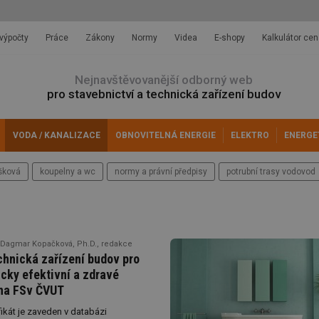
 výpočty
Práce
Zákony
Normy
Videa
E-shopy
Kalkulátor cen
Nejnavštěvovanější odborný web
pro stavebnictví a technická zařízení budov
VODA / KANALIZACE
OBNOVITELNÁ ENERGIE
ELEKTRO
ENERGE
šková
koupelny a wc
normy a právní předpisy
potrubní trasy vodovod
 Dagmar Kopačková, Ph.D., redakce
chnická zařízení budov pro
cky efektivní a zdravé
na FSv ČVUT
fikát je zaveden v databázi