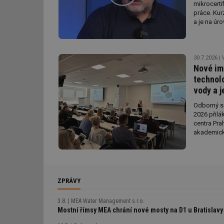
mikrocertif
práce. Kur
a je na úro
Workshopy
30.7.2026
Nové im
technolo
vody a j
Odborný se
2026 přil
centra Pra
akademické
zaměřila na
úpravy a r
udržitelný
Patrný je 
membránový
ZPRÁVY
a nejrůzně
nakládání 
3.8.
MEA Water Management s.r.o.
ohlédnutí.
Mostní římsy MEA chrání nové mosty na D1 u Bratislavy