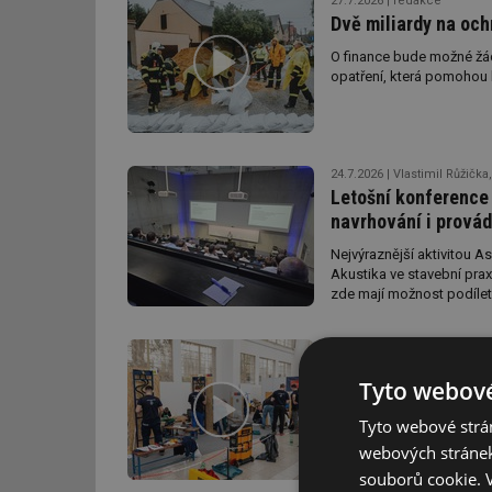
27.7.2026
redakce
Dvě miliardy na oc
O finance bude možné žáda
opatření, která pomohou l
24.7.2026
Vlastimil Růžička
Letošní konference 
navrhování i prová
Nejvýraznější aktivitou 
Akustika ve stavební prax
zde mají možnost podílet 
tepelných čerpadel či sp
budov pro vzdělávání a k
24.7.2026
Ing. Dagmar Kop
jsou i nové studie z dílny
Začátek příprav na
podnikatelů ve stínicí t
Tyto webové
Akustika ve stavební prax
Jak podpořit řemeslo? Uk
a ukázat jim zájem nás vš
Tyto webové strán
webových stránek
souborů cookie.