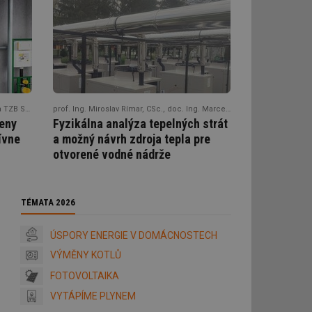
doc. Ing. Jana Peráčková, PhD., Katedra TZB SvF STU Bratislava
prof. Ing. Miroslav Rímar, CSc., doc. Ing. Marcel Fedák, PhD., Ing. Michal Šmajda, PhD., Ing. Tomaš Hrebík, Ing. Andrii Kulikov, Ph.D.,
ieny
Fyzikálna analýza tepelných strát
ívne
a možný návrh zdroja tepla pre
otvorené vodné nádrže
TÉMATA 2026
ÚSPORY ENERGIE V DOMÁCNOSTECH
VÝMĚNY KOTLŮ
FOTOVOLTAIKA
VYTÁPÍME PLYNEM