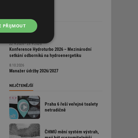
KALENDÁŘ AKCÍ
E PŘIJMOUT
14.9.2026
Mistr údržby 2026
22.9.2026 - 23.9.2026
Nezařazené
soubory
Konference Hydroturbo 2026 – Mezinárodní
setkání odborníků na hydroenergetiku
8.10.2026
Manažer údržby 2026/2027
NEJČTENĚJŠÍ
řazené soubory
Praha 6 řeší veřejné toalety
 správa účtu. Webové
netradičně
ČHMÚ mění systém výstrah,
mají být srozumitelnější