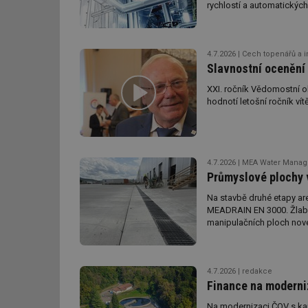
rychlostí a automatických
technickou přesnost a max
id
specifikaci.
_hjIncludedInSessi
4.7.2026
Cech topenářů a i
Slavnostní ocenění
XXI. ročník Vědomostní o
id
hodnotí letošní ročník vít
id
id
4.7.2026
MEA Water Manage
_hjIncludedInSessi
Průmyslové plochy 
Na stavbě druhé etapy ar
MEADRAIN EN 3000. Žlaby 
_dc_gtm_UA-590170
manipulačních ploch nov
4.7.2026
redakce
id
Finance na moderni
Na modernizaci ČOV s kapa