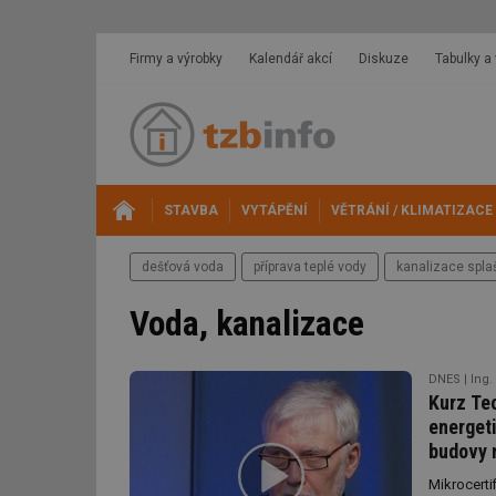
Firmy a výrobky
Kalendář akcí
Diskuze
Tabulky a
STAVBA
VYTÁPĚNÍ
VĚTRÁNÍ / KLIMATIZACE
dešťová voda
příprava teplé vody
kanalizace spla
Voda, kanalizace
DNES
Ing.
Kurz Te
energeti
budovy 
Mikrocerti