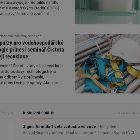
ikátů a zvyšuje kredibilitu na trhu
z má 8 evropských kreditů (ECTS)
vni nejvyšší úrovně vzdělání.
 probíhají formou týmové práce.
Vlastimil Růžička, redakce
pulzy pro vodohospodářské
gie přinesl seminář Čistota
ejí recyklace
minář Čistota vody a její recyklace
ákal do budovy Technologického
ha odborníky z průmyslu,
 sféry i veřejné správy. Akce se
 nejnovější trendy v oblasti čištění,
ecyklace vody, které jsou klíčové pro
 rozvoj českého průmyslu i obcí.
zde rostoucí význam moderních
ch technologií, cirkulárních řešení
DISKUZNÍ FÓRUM
ČÍST VÍCE
forum.tzb-info.c
jších inovací podporujících efektivní
s vodními zdroji. Nabízíme krátké
Sigma Nauitila 1 vela vzduchu vo vode
Dobrý deň
Prevádzkujem vodáren - Nautila - ponorné čerpadlo Sigma EVGU
380V, Studna kopana 18 metrov. Nádoba Nautial 1 Sigma darling