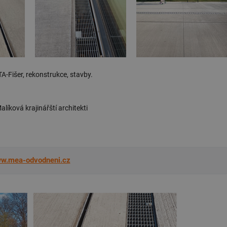
žádné identifikovatelné informace.
forum.tzb-
1 rok
Tento soubor cookie se používá k vytváře
info.cz
onSample
1 minuta
Tento soubor cookie je nastaven tak, aby
Hotjar Ltd
59 sekund
o tom, zda je tento návštěvník zahrnut d
vetrani.tzb-
definovaného denním limitem relace va
info.cz
voda.tzb-
10 let
Tento soubor cookie se používá k vytváře
A-Fišer, rekonstrukce, stavby.
info.cz
kalkulator.tzb-
1 rok
Tento soubor cookie se používá k vytváře
info.cz
 Malíková krajinářští architekti
oze.tzb-info.cz
10 let
Tento soubor cookie se používá k vytváře
onSample
1 minuta
Tento soubor cookie je nastaven tak, aby
Hotjar Ltd
59 sekund
o tom, zda je tento návštěvník zahrnut d
oze.tzb-info.cz
definovaného denním limitem relace va
6-1
.tzb-info.cz
58 sekund
Tento soubor cookie je přidružen k web
w.mea-odvodneni.cz
Správce značek Google k načtení dalších 
stránku. Pokud je použit, lze jej považov
nutný, protože bez něj jiné skripty nemu
Konec názvu je jedinečné číslo, které je t
přidruženého účtu Google Analytics.
energetika.tzb-
10 let
Tento soubor cookie se používá k vytváře
info.cz