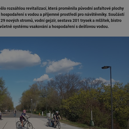
lo rozsáhlou revitalizací, která proměnila původní asfaltové plochy
 hospodaření s vodou a příjemné prostředí pro návštěvníky. Součástí
 29 nových stromů, vodní gejzír, sestava 201 trysek a mlžítek, bistro
a včetně systému vsakování a hospodaření s dešťovou vodou.