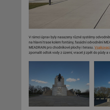
V rámci úprav byly nasazeny různé systémy odvodně
na hlavní trase kolem fontány, fasádní odvodnění ME
MEADRAIN pro chodníkové plochy i terasu.
Vsakovací
zpomalit odtok vody z území, vracet ji zpět do půdy a 