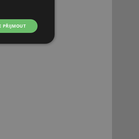
E PŘIJMOUT
Nezařazené
soubory
řazené soubory
 správa účtu. Webové