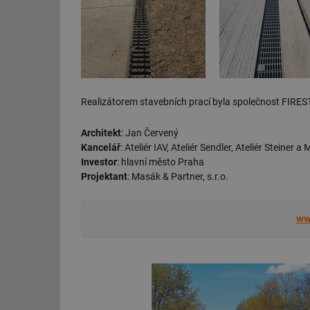
id
_hjIncludedInSessi
id
Realizátorem stavebních prací byla společnost FIREST
id
Architekt
: Jan Červený
Kancelář
: Ateliér IAV, Ateliér Sendler, Ateliér Steiner a
id
Investor
: hlavní město Praha
_hjIncludedInSessi
Projektant
: Masák & Partner, s.r.o.
_dc_gtm_UA-590170
ww
id