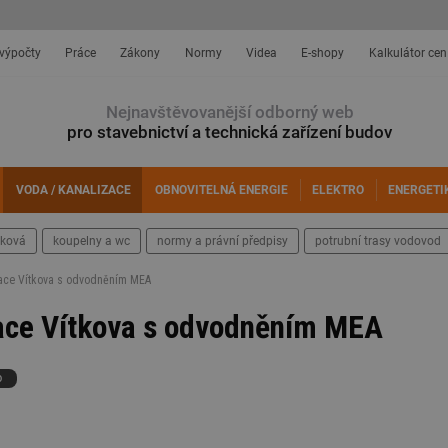
 výpočty
Práce
Zákony
Normy
Videa
E-shopy
Kalkulátor cen
Nejnavštěvovanější odborný web
pro stavebnictví a technická zařízení budov
VODA / KANALIZACE
OBNOVITELNÁ ENERGIE
ELEKTRO
ENERGETI
šková
koupelny a wc
normy a právní předpisy
potrubní trasy vodovod
izace Vítkova s odvodněním MEA
zace Vítkova s odvodněním MEA
O