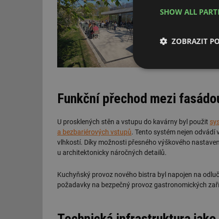
SHOW ALL PAR
ZOBRAZIT P
Nezbytně nutn
soubory
Funkční přechod mezi fasádo
U prosklených stěn a vstupu do kavárny byl použit
sy
a bezbariérových vstupů
. Tento systém nejen odvádí 
vlhkostí. Díky možnosti přesného výškového nastavení 
Nezbytně nutn
u architektonicky náročných detailů.
Nezbytně nutné soubo
stránky nelze bez ne
Kuchyňský provoz nového bistra byl napojen na odluč
požadavky na bezpečný provoz gastronomických zaří
Název
g_state
Technická infrastruktura jako