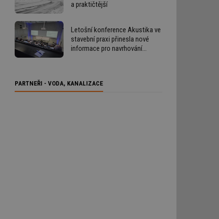
a praktičtější
Letošní konference Akustika ve
stavební praxi přinesla nové
informace pro navrhování
i provádění staveb
PARTNEŘI - VODA, KANALIZACE