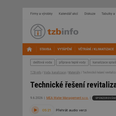
Firmy a výrobky
Kalendář akcí
Diskuze
Tabulky a
STAVBA
VYTÁPĚNÍ
VĚTRÁNÍ / KLIMATIZACE
dešťová voda
příprava teplé vody
kanalizace spla
TZB-info
/
Voda, kanalizace
/
Materiály
/ Technické řešení revital
Technické řešení revitali
9.6.2026
MEA Water Management s.r.o.
SPONZOROVÁN
05:21
Přehrát audio verzi