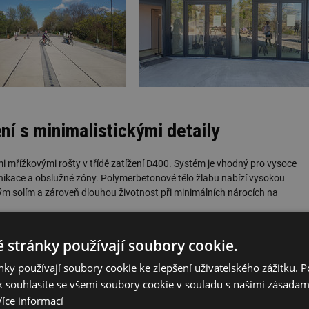
í s minimalistickými detaily
 mřížkovými rošty v třídě zatížení D400. Systém je vhodný pro vysoce
nikace a obslužné zóny. Polymerbetonové tělo žlabu nabízí vysokou
ým solím a zároveň dlouhou životnost při minimálních nárocích na
minimalistickým architektonickým detailem je dnes stále častějším
 stránky používají soubory cookie.
ky používají soubory cookie ke zlepšení uživatelského zážitku. 
 souhlasíte se všemi soubory cookie v souladu s našimi zásadam
Více informací