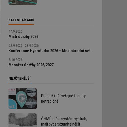
KALENDÁŘ AKCÍ
14.9.2026
Mistr údržby 2026
22.9.2026 - 23.9.2026
Konference Hydroturbo 2026 – Mezinárodní setkání odborníků na hydroenergetiku
8.10.2026
Manažer údržby 2026/2027
NEJČTENĚJŠÍ
Praha 6 řeší veřejné toalety
netradičně
ČHMÚ mění systém výstrah,
mají být srozumitelnější