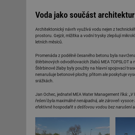
Voda jako součást architektur
Architektonický návrh využívá vodu nejen z technického
prostoru. Gejzír, mlžítka a vodní trysky zlepšují mi
letních měsíců.
Promenáda z podélně česaného betonu byla navržena s
štěrbinových odvodňovacích žlabů MEA TOPSLOT a mo
Štěrbinové žlaby byly použity na hlavní spojovací tras
nenarušuje betonové plochy, přitom ale poskytuje vys
srážkách.
Jan Ochec, jednatel MEA Water Management říká: „
V 
řešení byla maximálně nenápadná, ale zároveň vysoce 
efektivně hospodařit s dešťovou vodou bez narušení 