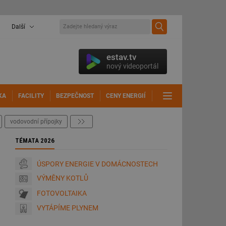
Další
estav.tv
nový videoportál
KA
FACILITY
BEZPEČNOST
CENY ENERGIÍ
DALŠÍ
vodovodní přípojky
další
TÉMATA 2026
ÚSPORY ENERGIE V DOMÁCNOSTECH
VÝMĚNY KOTLŮ
FOTOVOLTAIKA
VYTÁPÍME PLYNEM