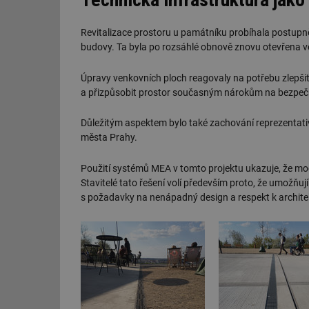
g_csrf_token
Revitalizace prostoru u památníku probíhala postupně
id
budovy. Ta byla po rozsáhlé obnově znovu otevřena ve
_hjAbsoluteSession
Úpravy venkovních ploch reagovaly na potřebu zlepšit 
a přizpůsobit prostor současným nárokům na bezpeč
id
Důležitým aspektem bylo také zachování reprezentati
města Prahy.
_hjIncludedInSessi
Použití systémů MEA v tomto projektu ukazuje, že mode
Stavitelé tato řešení volí především proto, že umožňuj
mv
s požadavky na nenápadný design a respekt k archite
id
id
_hjFirstSeen