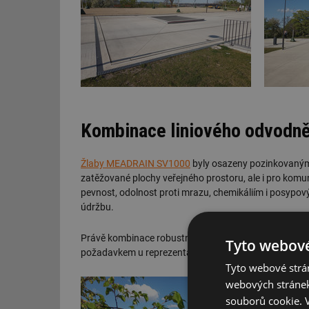
Kombinace liniového odvodněn
Žlaby MEADRAIN SV1000
byly osazeny pozinkovanými
zatěžované plochy veřejného prostoru, ale i pro komu
pevnost, odolnost proti mrazu, chemikáliím i posypov
údržbu.
Právě kombinace robustního technického odvodnění s 
Tyto webové
požadavkem u reprezentativních veřejných staveb.
Tyto webové strán
webových stránek
souborů cookie.