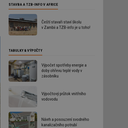
STAVBA A TZB-INFO V AFRICE
Čeští stavaři staví školu
v Zambii a TZB-info je u toho!
TABULKY & VÝPOČTY
Výpočet spotřeby energie a
doby ohřevu teplé vody v
zásobníku
Výpočtový průtok vnitřního
vodovodu
Návrh a posouzení svodného
kanalizačního potrubí