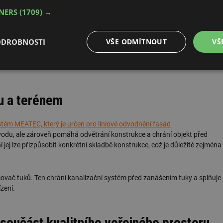
TNERS
(1709) →
ODROBNOSTI
VŠE ODMÍTNOUT
VŠ
é
Výkonové
Soubory cílení
Funkční soubory
soubory
u a terénem
stém MEATEC, který je určen pro liniové odvodnění fasád
vodu, ale zároveň pomáhá odvětrání konstrukce a chrání objekt před
jej lze přizpůsobit konkrétní skladbě konstrukce, což je důležité zejména
é soubory
Výkonové soubory
Soubory cílení
Funkční soubory
Neza
ry cookie umožňují základní funkce webových stránek, jako je přihlášení uživatele a
zbytně nutných souborů cookie správně používat.
ovač tuků. Ten chrání kanalizační systém před zanášením tuky a splňuje
zení.
Provider
/
Vyprší
Popis
Doména
.forum.tzb-
Zavřením
Slouží k přihlášení pomocí Google
 součást kvalitního veřejného prostoru
info.cz
prohlížeče