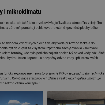
y i mikroklimatu
 hlediska, ale také jako prvek ovlivňující kvalitu a atmosféru veřejného
kroklima a zároveň pomáhají ochlazovat rozsáhlé zpevněné plochy během
e sklonem jednotlivých ploch tak, aby voda přirozeně stékala do
hla být dále využita v systému zpětného zachytávání a vsakování.
e kolem fontány, kde bylo potřeba zajistit spolehlivý odvod vody. Vizuálně
okou hydraulickou kapacitu a bezpečný odvod vody i při intenzivních
historicky exponovaném prostoru, jako je Vítkov, je zásadní, aby technická
funkční. Kombinace štěrbinových žlabů a vsakovacích galerií umožňuje
architektonického konceptu
.“