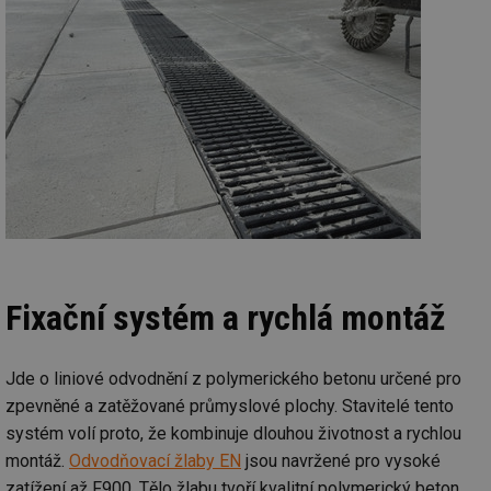
Fixační systém a rychlá montáž
Jde o liniové odvodnění z polymerického betonu určené pro
zpevněné a zatěžované průmyslové plochy. Stavitelé tento
systém volí proto, že kombinuje dlouhou životnost a rychlou
montáž.
Odvodňovací žlaby EN
jsou navržené pro vysoké
zatížení až F900. Tělo žlabu tvoří kvalitní polymerický beton