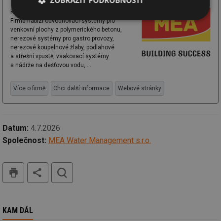
Komplexní hospodaření s dešťovou vodou.
Nezbytně
Výkonové
Soubory
Firma nabízí odvodňovací systémy pro
nutné
soubory
cílení
venkovní plochy z polymerického betonu,
soubory
nerezové systémy pro gastro provozy,
nerezové koupelnové žlaby, podlahové
a střešní vpustě, vsakovací systémy
a nádrže na dešťovou vodu, ...
Funkční soubory
Nezařazené
soubory
Více o firmě
Chci další informace
Webové stránky
Datum:
4.7.2026
Společnost:
MEA Water Management s.r.o.
Nezbytně nutné soubory
Výkonové soubory
tisk
hledat
Soubory cílení
Funkční soubory
Nezařazené soubory
Nezbytně nutné soubory cookie umožňují základní
funkce webových stránek, jako je přihlášení
KAM DÁL
uživatele a správa účtu. Webové stránky nelze bez