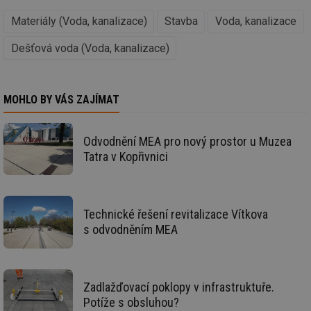
nezbytně nutných souborů cookie správně používat.
Materiály (Voda, kanalizace)
Stavba
Voda, kanalizace
Provider
/
Název
Vyprší
Po
Doména
Dešťová voda (Voda, kanalizace)
g_state
.forum.tzb-
Zavřením
Sl
info.cz
prohlížeče
př
po
g_csrf_token
.forum.tzb-
Zavřením
Sl
MOHLO BY VÁS ZAJÍMAT
info.cz
prohlížeče
př
po
id
konference.tzb-
1 rok
Te
Odvodnění MEA pro nový prostor u Muzea
info.cz
co
po
Tatra v Kopřivnici
vy
se
_hjAbsoluteSessionInProgress
29 minut
So
Hotjar Ltd
59 sekund
na
.tzb-info.cz
ab
Technické řešení revitalizace Vítkova
sl
s odvodněním MEA
ce
pr
poč
Ne
žá
id
Zadlažďovací poklopy v infrastruktuře.
in
Potíže s obsluhou?
id
vetrani.tzb-
10 let
Te