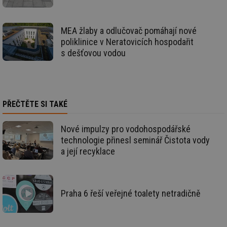
info.cz
co
po
vy
se
MEA žlaby a odlučovač pomáhají nové
poliklinice v Neratovicích hospodařit
_hjIncludedInSessionSample
1 minuta
Te
Hotjar Ltd
59 sekund
co
elektro.tzb-
s dešťovou vodou
na
info.cz
ab
Ho
zd
ná
za
vz
PŘEČTĚTE SI TAKÉ
de
de
re
we
Nové impulzy pro vodohospodářské
technologie přinesl seminář Čistota vody
mv
2 měsíce 4
Te
Airtable
týdny
co
.tzb-info.cz
a její recyklace
po
sl
už
int
vý
vl
Praha 6 řeší veřejné toalety netradičně
po
Air
us
už
pr