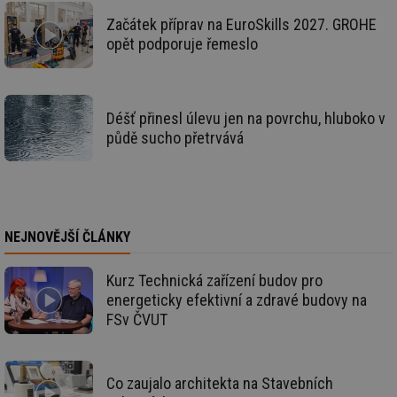
int
Začátek příprav na EuroSkills 2027. GROHE
tě
opět podporuje řemeslo
id
vytapeni.tzb-
10 let
Te
info.cz
co
po
vy
se
Déšť přinesl úlevu jen na povrchu, hluboko v
id
stavba.tzb-
10 let
Te
půdě sucho přetrvává
info.cz
co
po
vy
se
_hjFirstSeen
29 minut
So
Hotjar Ltd
59 sekund
na
.tzb-info.cz
ab
NEJNOVĚJŠÍ ČLÁNKY
sl
ce
pr
poč
Kurz Technická zařízení budov pro
Ne
energeticky efektivní a zdravé budovy na
žá
id
FSv ČVUT
in
id
forum.tzb-
1 rok
Te
info.cz
co
po
Co zaujalo architekta na Stavebních
vy