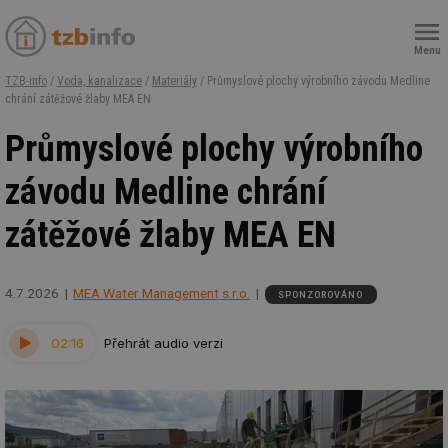
Menu
TZB-info
/
Voda, kanalizace
/
Materiály
/ Průmyslové plochy výrobního závodu Medline
chrání zátěžové žlaby MEA EN
Průmyslové plochy výrobního
závodu Medline chrání
zátěžové žlaby MEA EN
4.7.2026
MEA Water Management s.r.o.
SPONZOROVÁNO
02:16
Přehrát audio verzi