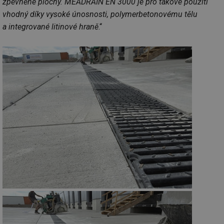
zpevněné plochy. MEADRAIN EN 3000 je pro takové použití
vhodný díky vysoké únosnosti, polymerbetonovému tělu
a integrované litinové hraně
.“