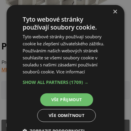
×
Tyto webové stránky
používají soubory cookie.
Tyto webové stránky používají soubory
cookie ke zlepšení uživatelského zážitku.
Projekční servis MEA navrhuje
Používáním našich webových stránek
souhlasíte se všemi soubory cookie v
Projektanti i stavitelé se mohou obrátit na
Projekční servis
souladu s našimi zásadami používání
MEA
pro zajištění individuálních návrhů odvodnění.
souborů cookie.
Více informací
SHOW ALL PARTNERS
(1709) →
Více o žlabech MEA EN
VŠE PŘIJMOUT
VŠE ODMÍTNOUT
MEA Water Management s.r.o.
ZOBRAZIT PODROBNOSTI