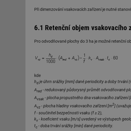
g_csrf_token
Při dimenzování vsakovacích zařízení je nutné stanov
id
6.1 Retenční objem vsakovacího z
_hjAbsoluteSession
Pro odvodňované plochy do 3 ha je možné retenční o
id
_hjIncludedInSessi
kde
mv
h
je úhrn srážky [mm] dané periodicity a doby trvání (v
d
A
- redukovaný půdorysný průmět odvodňované pl
red
A
- plocha propustného dna vsakovacího zařízení 
id
vsak
2
A
- plocha hladiny vsakovacího zařízení [m
] (uvažuj
vz
id
f - součinitel bezpečnosti vsaku (f ≥ 2),
k
- koeficient vsaku [m/s] uvedený ve výstupech geo
v
_hjFirstSeen
t
- doba trvání srážky [min] dané periodicity.
c