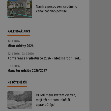
Návrh a posouzení svodného
kanalizačního potrubí
KALENDÁŘ AKCÍ
14.9.2026
Mistr údržby 2026
22.9.2026 - 23.9.2026
Konference Hydroturbo 2026 – Mezinárodní setkání odborníků na hydroenergetiku
8.10.2026
Manažer údržby 2026/2027
NEJČTENĚJŠÍ
ČHMÚ mění systém výstrah,
mají být srozumitelnější
a praktičtější