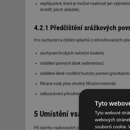
nepřípustné, které je možné vsakovat jen výjimečně
šrotišť, ploch skládek).
4.2.1 Předčištění srážkových po
Pro zachycení a čištění splachů z odvodňovaných ploc
zachycení hrubých nečistot česlemi;
oddělení pevných látek sedimentací;
oddělení látek rozdílné hustoty pomocí gravitační
filtrace vody přes vhodný filtrační materiál;
odbourávání přírodními procesy (např. průsak pře
Tyto webové
5 Umístění vsakovacích zaříz
Tyto webové strán
webových stránek
souborů cookie.
Při návrhu vsakovacích zařízení je nutné prověřit a do