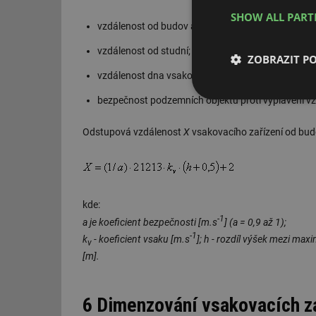
SHOW ALL PAR
vzdálenost od budov a hranic pozemků;
vzdálenost od studní;
ZOBRAZIT P
vzdálenost dna vsakovacího zařízení od hladiny p
bezpečnost podzemních objektů proti vyplavení v
Nezbytně nutn
soubory
Odstupová vzdálenost
X
vsakovacího zařízení od budo
kde:
Nezbytně nutn
-1
a je koeficient bezpečnosti [m.s
] (a = 0,9 až 1);
-1
Nezbytně nutné soubo
k
- koeficient vsaku [m.s
]; h - rozdíl výšek mezi ma
v
stránky nelze bez ne
[m].
Název
6 Dimenzování vsakovacích z
g_state