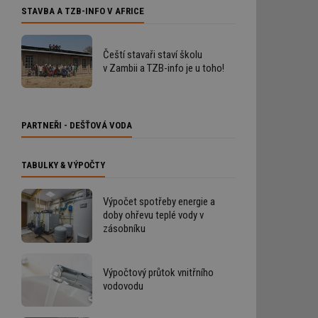
STAVBA A TZB-INFO V AFRICE
Čeští stavaři staví školu
v Zambii a TZB-info je u toho!
PARTNEŘI - DEŠŤOVÁ VODA
TABULKY & VÝPOČTY
Výpočet spotřeby energie a
doby ohřevu teplé vody v
zásobníku
Výpočtový průtok vnitřního
vodovodu