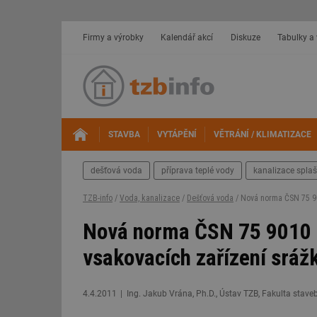
Firmy a výrobky
Kalendář akcí
Diskuze
Tabulky a
STAVBA
VYTÁPĚNÍ
VĚTRÁNÍ / KLIMATIZACE
dešťová voda
příprava teplé vody
kanalizace spla
TZB-info
/
Voda, kanalizace
/
Dešťová voda
/ Nová norma ČSN 75 90
Nová norma ČSN 75 9010 p
vsakovacích zařízení sráž
4.4.2011
Ing. Jakub Vrána, Ph.D., Ústav TZB, Fakulta stave