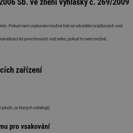
2006 Sb. ve znění vyhlášky č. 269/2009
ním. Pokud není vsakování možné řeší se odvádění srážkových vod:
analizací do povrchových vod nebo, pokud to není možné,
.
cích zařízení
ploch, ze kterých odtékají).
mu pro vsakování