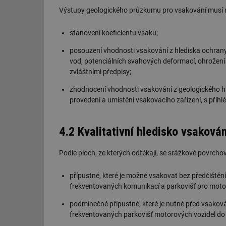
Výstupy geologického průzkumu pro vsakování musí 
stanovení koeficientu vsaku;
posouzení vhodnosti vsakování z hlediska ochrany
vod, potenciálních svahových deformací, ohrožení 
zvláštními předpisy;
zhodnocení vhodnosti vsakování z geologického h
provedení a umístění vsakovacího zařízení, s přih
4.2 Kvalitativní hledisko vsakován
Podle ploch, ze kterých odtékají, se srážkové povrchov
přípustné, které je možné vsakovat bez předčištění 
frekventovaných komunikací a parkovišť pro motoro
podmínečně přípustné, které je nutné před vsaková
frekventovaných parkovišť motorových vozidel do 