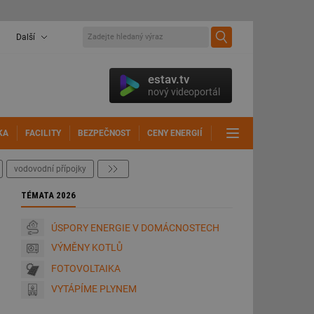
Další
estav.tv
nový videoportál
KA
FACILITY
BEZPEČNOST
CENY ENERGIÍ
DALŠÍ
vodovodní přípojky
další
TÉMATA 2026
ÚSPORY ENERGIE V DOMÁCNOSTECH
VÝMĚNY KOTLŮ
FOTOVOLTAIKA
VYTÁPÍME PLYNEM