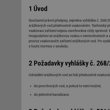
1 Úvod
Současné právní předpisy, zejména vyhláška č. 268/20
srážkových vod přednostně vsakováním. Technický pře
vsakovací zařízení nejsou navrhována vždy správně.
Hospodaření se srážkovou vodou v nemovitostech a v
provoz vsakovacích zařízení srážkových vod. Po vyd
s touto normou v souladu.
2 Požadavky vyhlášky č. 268
Odvádění srážkových vod se řeší přednostně vsaková
do povrchových vod, a pokud to není možné,
do jednotné kanalizace.