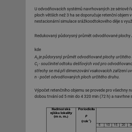
U odvodňovacích systémů navrhovaných ze sériově ř
id
ploch větších než 3 ha se doporučuje retenční objem 
nestacionární simulace srážkoodtokového děje s využ
_hjIncludedInSessi
Redukovaný půdorysný průmět odvodňované plochy 
id
kde
id
A
je půdorysný průmět odvodňované plochy určitého d
i
C
- součinitel odtoku dešťových vod pro odvodňovano
id
i
střechy se má při dimenzování vsakovacích zařízení uva
_hjIncludedInSessi
n - počet odvodňovaných ploch určitého druhu.
Výpočet retenčního objemu se provede pro všechny náv
_dc_gtm_UA-590170
dobou trvání od 5 min do 4 320 min (72 h) a navrhne s
id