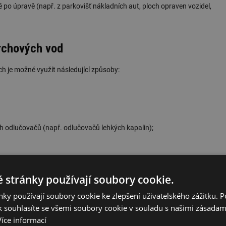
 po úpravě (např. z parkovišť nákladních aut, ploch opraven vozidel,
vrchových vod
h je možné využít následující způsoby:
ch odlučovačů (např. odlučovačů lehkých kapalin);
s vegetační povrchovou vrstvu půdy).
 stránky používají soubory cookie.
ení a bezpečnost vsakování
ky používají soubory cookie ke zlepšení uživatelského zážitku. 
 souhlasíte se všemi soubory cookie v souladu s našimi zásadam
Více informací
držet: