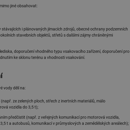
mimo jiné obsahovat:
 stávajících i plánovaných jímacích zdrojů, obecné ochrany podzemních
okolních stavebních objektů, střetů s dalšími zájmy chráněnými
lediska, doporučení vhodného typu vsakovacího zařízení, doporučení pro
lédnutím ke sklonu terénu a vhodnosti vsakování.
í
é vody dělí na:
(např. ze zelených ploch, střech z inertních materiálů, málo
vá vozidla do 3,5 t);
ním předčistit (např. z veřejných komunikací pro motorová vozidla,
3,5 t a autobusů, komunikací v průmyslových a zemědělských areálech);