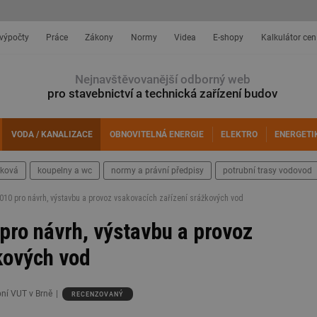
 výpočty
Práce
Zákony
Normy
Videa
E-shopy
Kalkulátor cen
Nejnavštěvovanější odborný web
pro stavebnictví a technická zařízení budov
VODA / KANALIZACE
OBNOVITELNÁ ENERGIE
ELEKTRO
ENERGETI
šková
koupelny a wc
normy a právní předpisy
potrubní trasy vodovod
10 pro návrh, výstavbu a provoz vsakovacích zařízení srážkových vod
ro návrh, výstavbu a provoz
kových vod
bní VUT v Brně
RECENZOVANÝ