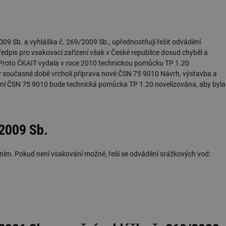
09 Sb. a vyhláška č. 269/2009 Sb., upřednostňují řešit odvádění
dpis pro vsakovací zařízení však v České republice dosud chyběl a
 Proto ČKAIT vydala v roce 2010 technickou pomůcku TP 1.20
 současné době vrcholí příprava nové ČSN 75 9010 Návrh, výstavba a
ání ČSN 75 9010 bude technická pomůcka TP 1.20 novelizována, aby byla
/2009 Sb.
ním. Pokud není vsakování možné, řeší se odvádění srážkových vod: