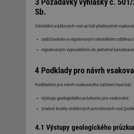
3 Požadavky vyhlášky č. 501/
Sb.
Odvádění srážkových vod se řeší přednostně vsaková
zadržováním a regulovaným odváděním oddílnou k
regulovaným vypouštěním do jednotné kanalizace
4 Podklady pro návrh vsakova
Podkladem pro návrh vsakovacího zařízení musí být:
výstupy geologického průzkumu pro vsakování;
znalost kvality srážkových povrchových vod (podle 
4.1 Výstupy geologického průzku