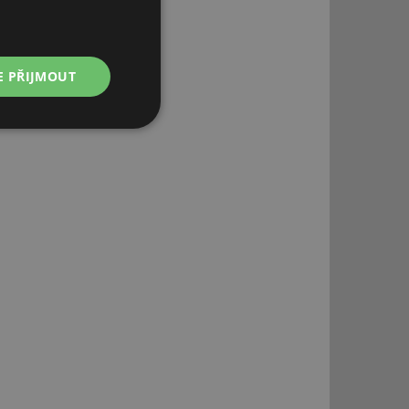
E PŘIJMOUT
Nezařazené
soubory
řazené soubory
 správa účtu. Webové