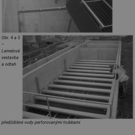
Obr. 4 a 5
–
Lamelová
vestavba
a odtah
předčištěné vody perforovanými trubkami