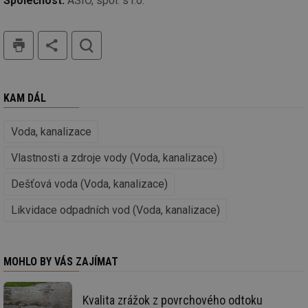
Společnost:
ASIO, spol. s r.o.
vy
se
tisk
hledat
id
oze.tzb-info.cz
10 let
Te
co
po
vy
se
_hjIncludedInSessionSample
1 minuta
Te
KAM DÁL
Hotjar Ltd
59 sekund
co
oze.tzb-info.cz
na
ab
Voda, kanalizace
Ho
zd
ná
Vlastnosti a zdroje vody (Voda, kanalizace)
za
vz
Dešťová voda (Voda, kanalizace)
de
de
re
Likvidace odpadních vod (Voda, kanalizace)
we
_dc_gtm_UA-5901706-1
.tzb-info.cz
58 sekund
Te
co
př
MOHLO BY VÁS ZAJÍMAT
w
po
Sp
Go
Kvalita zrážok z povrchového odtoku
da