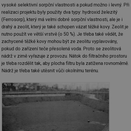
vysoké selektivní sorpční vlastnosti a pokud možno i levný. Při
realizaci projektu byly použity dva typy: hydroxid železitý
(Ferrosorp), který má velmi dobré sorpční vlastnosti, ale je i
drahý a zeolit, který je také schopen vázat těžké kovy. Zeolit je
nutno použít ve větší vrstvě (o 50 %). Je třeba také vědět, že
zachycené těžké kovy mohou být ze zeolitu vyplavovány,
pokud do zařízení teče přesolená voda. Proto se zeolitová
nádrž v zimě vyřazuje z provozu. Nátok do filtračního prostoru
je třeba rozdělit tak, aby plocha filtru byla zatížena rovnoměrně.
Nádrž je třeba také utěsnit vůči okolnímu terénu.