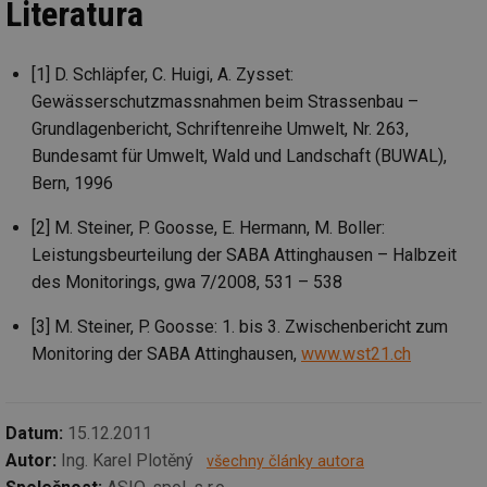
Literatura
id
in
id
forum.tzb-
1 rok
Te
info.cz
co
[1] D. Schläpfer, C. Huigi, A. Zysset:
po
Gewässerschutzmassnahmen beim Strassenbau –
vy
se
Grundlagenbericht, Schriftenreihe Umwelt, Nr. 263,
_hjIncludedInSessionSample
1 minuta
Te
Hotjar Ltd
Bundesamt für Umwelt, Wald und Landschaft (BUWAL),
59 sekund
co
vetrani.tzb-
na
info.cz
Bern, 1996
ab
Ho
zd
[2] M. Steiner, P. Goosse, E. Hermann, M. Boller:
ná
Leistungsbeurteilung der SABA Attinghausen – Halbzeit
za
vz
des Monitorings, gwa 7/2008, 531 – 538
de
de
re
[3] M. Steiner, P. Goosse: 1. bis 3. Zwischenbericht zum
we
Monitoring der SABA Attinghausen,
www.wst21.ch
id
voda.tzb-
10 let
Te
info.cz
co
po
vy
se
Datum:
15.12.2011
id
kalkulator.tzb-
1 rok
Te
Autor:
Ing. Karel Plotěný
všechny články autora
info.cz
co
po