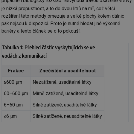
případně i biologický rozklad. Nevýhoda trávou osázené vrstvy
2
je nízká propustnost, a to do dvou litrů na m
, což větší
rozšíření této metody omezuje a velké plochy kolem dálnic
pak nejsou k dispozici. Proto je nutné hledat jiné výkonné
bariéry a tento článek se o to pokouší.
Tabulka 1: Přehled částic vyskytujících se ve
vodách z komunikací
Frakce
Znečištění a usaditelnost
≥600 μm
Nezatížené, usaditelné látky
60–600 μm
Mírně zatížené, usaditelné látky
6–60 μm
Silně zatížené, usaditelné látky
≤6 μm
Silně zatížené, neusaditelné látky