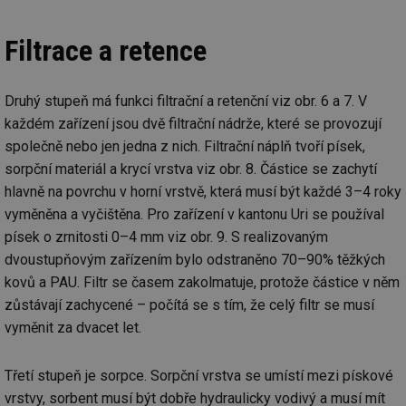
Filtrace a retence
Druhý stupeň má funkci filtrační a retenční viz obr. 6 a 7. V
každém zařízení jsou dvě filtrační nádrže, které se provozují
společně nebo jen jedna z nich. Filtrační náplň tvoří písek,
sorpční materiál a krycí vrstva viz obr. 8. Částice se zachytí
hlavně na povrchu v horní vrstvě, která musí být každé 3–4 roky
vyměněna a vyčištěna. Pro zařízení v kantonu Uri se používal
písek o zrnitosti 0–4 mm viz obr. 9. S realizovaným
dvoustupňovým zařízením bylo odstraněno 70–90% těžkých
kovů a PAU. Filtr se časem zakolmatuje, protože částice v něm
zůstávají zachycené – počítá se s tím, že celý filtr se musí
vyměnit za dvacet let.
Třetí stupeň je sorpce. Sorpční vrstva se umístí mezi pískové
vrstvy, sorbent musí být dobře hydraulicky vodivý a musí mít