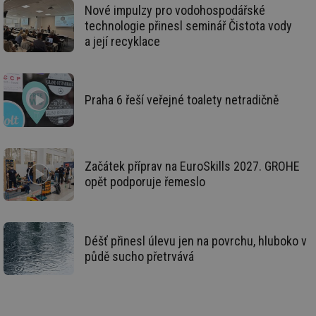
li
Nové impulzy pro vodohospodářské
To
technologie přinesl seminář Čistota vody
př
by
a její recyklace
po
zp
po
we
st
Praha 6 řeší veřejné toalety netradičně
sid
forum.tzb-
1 rok
To
info.cz
bě
so
al
na
so
re
Začátek příprav na EuroSkills 2027. GROHE
pr
opět podporuje řemeslo
po
sp
rel
_hjIncludedInSessionSample
1 minuta
Te
Hotjar Ltd
59 sekund
co
energetika.tzb-
Déšť přinesl úlevu jen na povrchu, hluboko v
na
info.cz
ab
půdě sucho přetrvává
Ho
zd
ná
za
vz
de