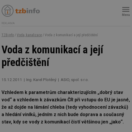
Menu
REKLAMA
TZB-info
/
Voda, kanalizace
/ Voda z komunikací a její předčištění
Voda z komunikací a její
předčištění
15.12.2011
Ing. Karel Plotěný
ASIO, spol. s r.o.
Vzhledem k parametrům charakterizujícím „dobrý stav
vod“ a vzhledem k závazkům ČR při vstupu do EU je jasné,
že až dojde na lámání chleba (tedy vyhodnocení závazků)
a hledání viníků, jedním z nich bude doprava a současný
stav, kdy se vody z komunikací čistí většinou jen „jako“.