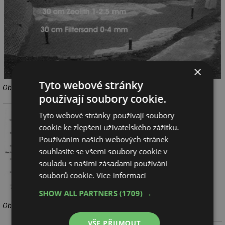
×
Tyto webové stránky
Obr. 8 Skladba filtru v nádrži se zeolitem
používají soubory cookie.
Tyto webové stránky používají soubory
cookie ke zlepšení uživatelského zážitku.
Používáním našich webových stránek
souhlasíte se všemi soubory cookie v
souladu s našimi zásadami používání
souborů cookie.
Více informací
SHOW ALL PARTNERS
(1709) →
Obr. 9 Granulometrie použitých písků (0–4 mm)
VŠE PŘIJMOUT