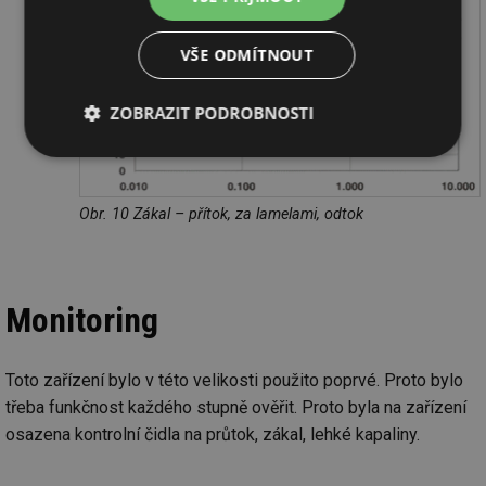
VŠE ODMÍTNOUT
ZOBRAZIT PODROBNOSTI
Nezbytně
Výkonové
Soubory
nutné
soubory
cílení
soubory
Obr. 10 Zákal – přítok, za lamelami, odtok
Funkční soubory
Nezařazené
soubory
Monitoring
Toto zařízení bylo v této velikosti použito poprvé. Proto bylo
třeba funkčnost každého stupně ověřit. Proto byla na zařízení
osazena kontrolní čidla na průtok, zákal, lehké kapaliny.
Nezbytně nutné soubory
Výkonové soubory
Soubory cílení
Funkční soubory