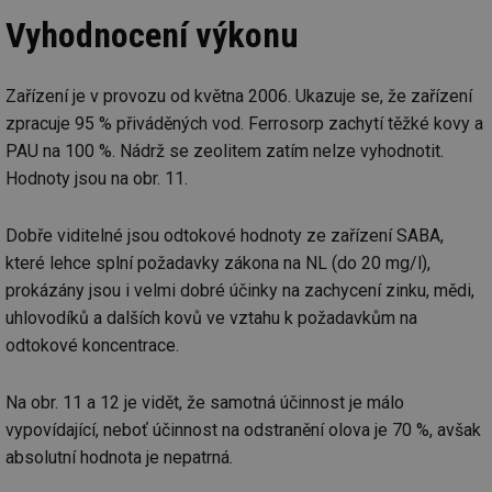
Vyhodnocení výkonu
Nezařazené soubory
Nezbytně nutné soubory cookie umožňují základní
funkce webových stránek, jako je přihlášení
Zařízení je v provozu od května 2006. Ukazuje se, že zařízení
uživatele a správa účtu. Webové stránky nelze bez
nezbytně nutných souborů cookie správně používat.
zpracuje 95 % přiváděných vod. Ferrosorp zachytí těžké kovy a
PAU na 100 %. Nádrž se zeolitem zatím nelze vyhodnotit.
Provider
/
Název
Vyprší
Po
Doména
Hodnoty jsou na obr. 11.
g_state
.forum.tzb-
Zavřením
Sl
info.cz
prohlížeče
př
po
Dobře viditelné jsou odtokové hodnoty ze zařízení SABA,
které lehce splní požadavky zákona na NL (do 20 mg/l),
g_csrf_token
.forum.tzb-
Zavřením
Sl
info.cz
prohlížeče
př
prokázány jsou i velmi dobré účinky na zachycení zinku, mědi,
po
uhlovodíků a dalších kovů ve vztahu k požadavkům na
id
konference.tzb-
1 rok
Te
info.cz
co
odtokové koncentrace.
po
vy
se
Na obr. 11 a 12 je vidět, že samotná účinnost je málo
_hjAbsoluteSessionInProgress
29 minut
So
Hotjar Ltd
vypovídající, neboť účinnost na odstranění olova je 70 %, avšak
59 sekund
na
.tzb-info.cz
ab
absolutní hodnota je nepatrná.
sl
ce