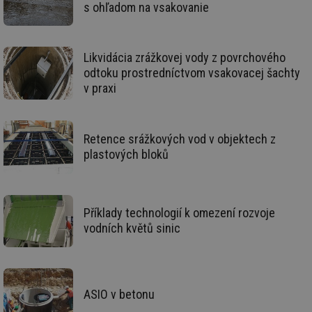
kó
s ohľadom na vsakovanie
Po
lz
za
nu
be
Likvidácia zrážkovej vody z povrchového
sk
fu
odtoku prostredníctvom vsakovacej šachty
sp
v praxi
ná
je
kte
id
př
Retence srážkových vod v objektech z
úč
An
plastových bloků
id
energetika.tzb-
10 let
Te
info.cz
co
po
vy
se
Příklady technologií k omezení rozvoje
vodních květů sinic
_hjIncludedInSessionSample
1 minuta
Te
Hotjar Ltd
59 sekund
co
kalkulator.tzb-
na
info.cz
ab
Ho
zd
ná
ASIO v betonu
za
vz