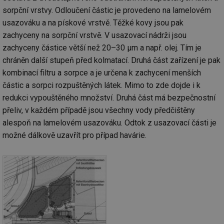
sorpční vrstvy. Odloučení částic je provedeno na lamelovém
usazováku a na pískové vrstvě. Těžké kovy jsou pak
zachyceny na sorpční vrstvě. V usazovací nádrži jsou
zachyceny částice větší než 20–30 μm a např. olej. Tím je
chráněn další stupeň před kolmatací. Druhá část zařízení je pak
kombinací filtru a sorpce a je určena k zachycení menších
částic a sorpci rozpuštěných látek. Mimo to zde dojde i k
redukci vypouštěného množství. Druhá část má bezpečnostní
přeliv, v každém případě jsou všechny vody předčištěny
alespoň na lamelovém usazováku. Odtok z usazovací části je
možné dálkově uzavřít pro případ havárie.