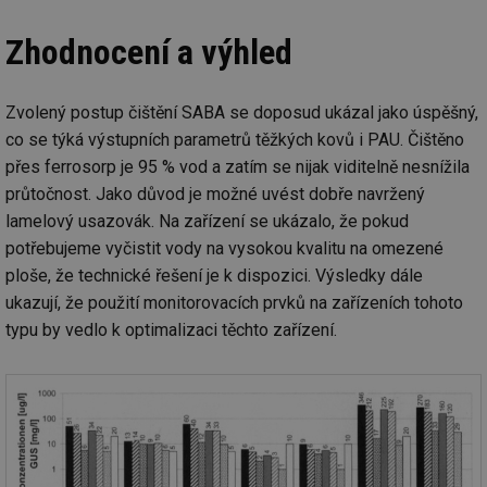
pr
poč
Ne
Zhodnocení a výhled
žá
id
in
id
vetrani.tzb-
10 let
Te
Zvolený postup čištění SABA se doposud ukázal jako úspěšný,
info.cz
co
co se týká výstupních parametrů těžkých kovů i PAU. Čištěno
po
vy
přes ferrosorp je 95 % vod a zatím se nijak viditelně nesnížila
se
průtočnost. Jako důvod je možné uvést dobře navržený
_hjIncludedInSessionSample
1 minuta
Te
Hotjar Ltd
59 sekund
co
elektro.tzb-
lamelový usazovák. Na zařízení se ukázalo, že pokud
na
info.cz
potřebujeme vyčistit vody na vysokou kvalitu na omezené
ab
Ho
ploše, že technické řešení je k dispozici. Výsledky dále
zd
ná
ukazují, že použití monitorovacích prvků na zařízeních tohoto
za
vz
typu by vedlo k optimalizaci těchto zařízení.
de
de
re
we
mv
2 měsíce 4
Te
Airtable
týdny
co
.tzb-info.cz
po
sl
už