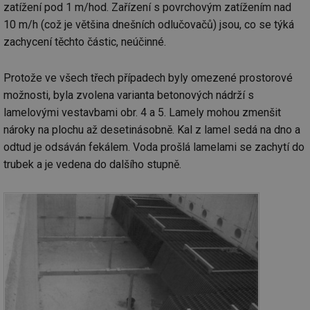
zatížení pod 1 m/hod. Zařízení s povrchovým zatížením nad
10 m/h (což je většina dnešních odlučovačů) jsou, co se týká
zachycení těchto částic, neúčinné.
Protože ve všech třech případech byly omezené prostorové
možnosti, byla zvolena varianta betonových nádrží s
lamelovými vestavbami obr. 4 a 5. Lamely mohou zmenšit
nároky na plochu až desetinásobně. Kal z lamel sedá na dno a
odtud je odsáván fekálem. Voda prošlá lamelami se zachytí do
trubek a je vedena do dalšího stupně.