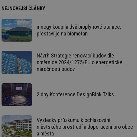
de
re
NEJNOVĚJŠÍ ČLÁNKY
we
_hjIncludedInSessionSample
1 minuta
Te
Hotjar Ltd
59 sekund
co
stavba.tzb-
innogy koupila dvě bioplynové stanice,
na
info.cz
přestaví je na biometan
ab
Ho
zd
ná
za
vz
Návrh Strategie renovací budov dle
de
směrnice 2024/1275/EU o energetické
de
re
náročnosti budov
we
id
www.tzb-
10 let
Te
info.cz
co
po
vy
2 dny Konference DesignBlok Talks
se
id
m.tzb-info.cz
10 let
Te
co
po
vy
Výsledky průzkumu k ochlazování
se
městského prostředí a doporučení pro obce
_hjIncludedInSessionSample
1 minuta
Te
Hotjar Ltd
a města
59 sekund
co
www.tzb-