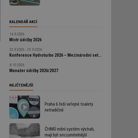
KALENDÁŘ AKCÍ
14.9.2026
Mistr údržby 2026
22.9.2026 - 23.9.2026
Konference Hydroturbo 2026 – Mezinárodní setkání odborníků na hydroenergetiku
)
8.10.2026
Manažer údržby 2026/2027
NEJČTENĚJŠÍ
Praha 6 řeší veřejné toalety
netradičně
ČHMÚ mění systém výstrah,
mají být srozumitelnější