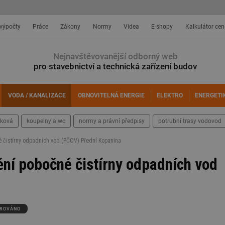
 výpočty
Práce
Zákony
Normy
Videa
E-shopy
Kalkulátor cen
Nejnavštěvovanější odborný web
pro stavebnictví a technická zařízení budov
VODA / KANALIZACE
OBNOVITELNÁ ENERGIE
ELEKTRO
ENERGETI
šková
koupelny a wc
normy a právní předpisy
potrubní trasy vodovod
 čistírny odpadních vod (PČOV) Přední Kopanina
ní pobočné čistírny odpadních vod
ROVÁNO