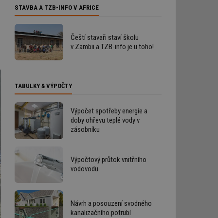
STAVBA A TZB-INFO V AFRICE
Čeští stavaři staví školu
v Zambii a TZB-info je u toho!
TABULKY & VÝPOČTY
Výpočet spotřeby energie a
doby ohřevu teplé vody v
zásobníku
Výpočtový průtok vnitřního
vodovodu
Návrh a posouzení svodného
kanalizačního potrubí