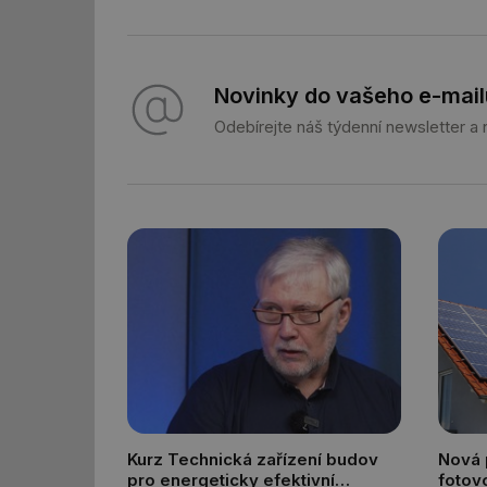
id
_hjIncludedInSessi
Novinky do vašeho e-mail
Odebírejte náš týdenní newsletter a
_dc_gtm_UA-590170
id
_hjIncludedInSessi
_hjIncludedInSessi
__gfp_64b
__cf_bm
Kurz Technická zařízení budov
Nová p
pro energeticky efektivní
fotovo