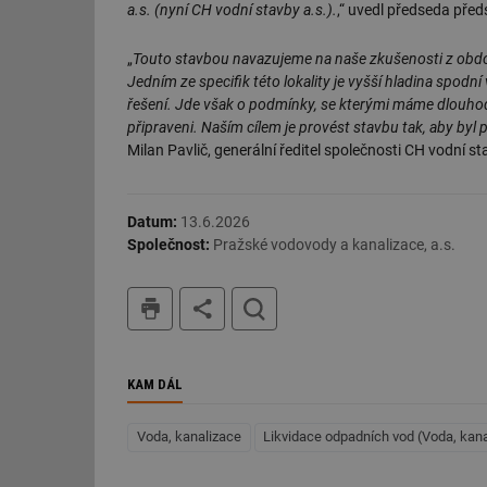
a.s. (nyní CH vodní stavby a.s.).
,“ uvedl předseda pře
„
Touto stavbou navazujeme na naše zkušenosti z obd
Jedním ze specifik této lokality je vyšší hladina spodn
řešení. Jde však o podmínky, se kterými máme dlouhod
Nezbytně nutn
připraveni. Naším cílem je provést stavbu tak, aby byl
Milan Pavlič, generální ředitel společnosti CH vodní st
Nezbytně nutné soubo
stránky nelze bez ne
Název
Datum:
13.6.2026
Společnost:
Pražské vodovody a kanalizace, a.s.
g_state
tisk
hledat
g_csrf_token
id
KAM DÁL
_hjAbsoluteSession
Voda, kanalizace
Likvidace odpadních vod (Voda, kan
id