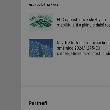
NEJNOVĚJŠÍ ČLÁNKY
_hjIncludedInSessi
EDC spouští nové služby pro
mv
stabilitu sítí a plánuje další ro
id
Návrh Strategie renovací budo
id
směrnice 2024/1275/EU
o energetické náročnosti bud
_hjFirstSeen
id
_hjIncludedInSessi
id
Partneři
id