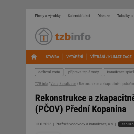
Firmy a výrobky
Kalendář akcí
Diskuze
Tabulky a
STAVBA
VYTÁPĚNÍ
VĚTRÁNÍ / KLIMATIZACE
dešťová voda
příprava teplé vody
kanalizace spla
TZB-info
/
Voda, kanalizace
/ Rekonstrukce a zkapacitnění pobočné
Rekonstrukce a zkapacitně
(PČOV) Přední Kopanina
13.6.2026
Pražské vodovody a kanalizace, a.s.
SPONZO