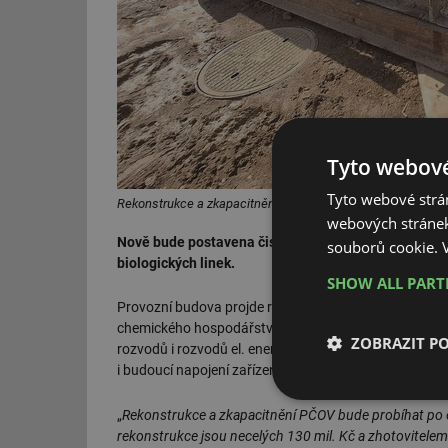
Tyto webové
Tyto webové strán
Rekonstrukce a zkapacitnění pobočné čistírny odpadních 
webových stránek
Nově bude postavena čistírenská linka včetně mecha
souborů cookie.
biologických linek.
SHOW ALL PAR
Provozní budova projde rekonstrukcí a stávající če
chemického hospodářství, strojní odvodnění kalu a je
ZOBRAZIT P
rozvodů i rozvodů el. energie, nové manipulační ploc
i budoucí napojení zařízení na řídící a monitorovací s
Nezbytně nutn
„
Rekonstrukce a zkapacitnění PČOV bude probíhat po eta
soubory
rekonstrukce jsou necelých 130 mil. Kč a zhotovitele