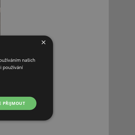
×
Používáním našich
i používání
E PŘIJMOUT
Nezařazené
soubory