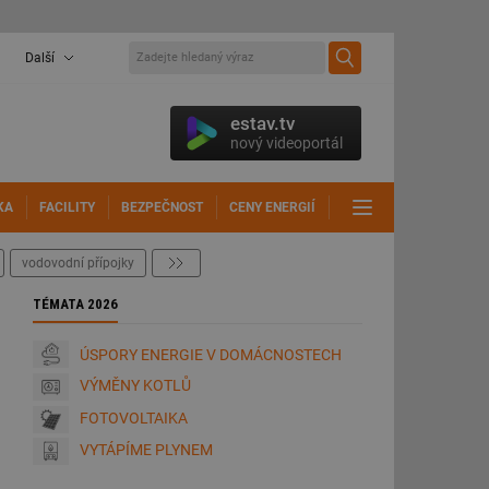
Další
estav.tv
nový videoportál
KA
FACILITY
BEZPEČNOST
CENY ENERGIÍ
DALŠÍ
vodovodní přípojky
další
TÉMATA 2026
ÚSPORY ENERGIE V DOMÁCNOSTECH
VÝMĚNY KOTLŮ
FOTOVOLTAIKA
VYTÁPÍME PLYNEM