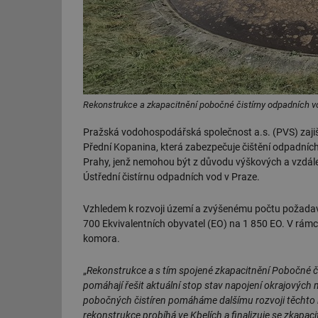
Rekonstrukce a zkapacitnění pobočné čistírny odpadních vo
Pražská vodohospodářská společnost a.s. (PVS) zajiš
Přední Kopanina, která zabezpečuje čištění odpadních
Prahy, jenž nemohou být z důvodu výškových a vzdál
Ústřední čistírnu odpadních vod v Praze.
Vzhledem k rozvoji území a zvýšenému počtu požadavků
700 Ekvivalentních obyvatel (EO) na 1 850 EO. V rámc
komora.
„
Rekonstrukce a s tím spojené zkapacitnění Pobočné či
pomáhají řešit aktuální stop stav napojení okrajovýc
pobočných čistíren pomáháme dalšímu rozvoji těchto lo
rekonstrukce probíhá ve Kbelích a finalizuje se zkapaci