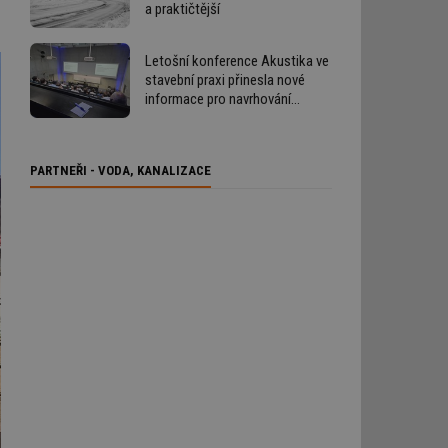
a praktičtější
Letošní konference Akustika ve
stavební praxi přinesla nové
informace pro navrhování
i provádění staveb
PARTNEŘI - VODA, KANALIZACE