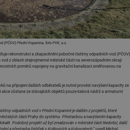
d (PČOV) Přední Kopanina, foto PVK, a.s.
ťuje rekonstrukci a zkapacitnění pobočné čistírny odpadních vod (PČOV
 vod z oblasti stejnojmenné městské části na severozápadním okraji
enostních poměrů napojeny na gravitační kanalizaci směřovanou na
 na připojení dalších odběratelů je nutné provést navýšení kapacity ze
i akce zůstane ze stávajících objektů pouze kalová nádrž a armaturní
stírny odpadních vod v Přední Kopanině je dalším z projektů, které
h městských částí Prahy do systému. Přestavbou a navýšením kapacity
kalit. Podobný projekt už byl zrealizován v městské části Nedvězí, další
tnění a přestavba čističek v Královicích a Kolovratech
,“ uvedl Michal