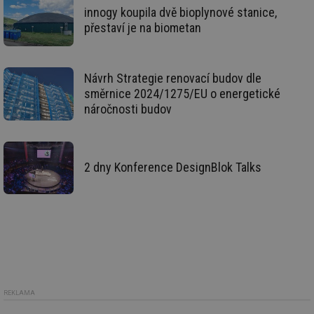
už
innogy koupila dvě bioplynové stanice,
pr
int
přestaví je na biometan
tě
id
vytapeni.tzb-
10 let
Te
info.cz
co
po
Návrh Strategie renovací budov dle
vy
se
směrnice 2024/1275/EU o energetické
náročnosti budov
id
stavba.tzb-
10 let
Te
info.cz
co
po
vy
se
2 dny Konference DesignBlok Talks
_hjFirstSeen
29 minut
So
Hotjar Ltd
59 sekund
na
.tzb-info.cz
ab
sl
ce
pr
poč
Ne
žá
id
in
id
forum.tzb-
1 rok
Te
REKLAMA
info.cz
co
po