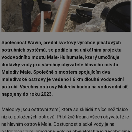
Společnost Wavin, přední světový výrobce plastových
potrubních systémů, se podílela na unikátním projektu
vodovodního mostu Male-Hulhumale, který umožňuje
dodávky vody pro všechny obyvatele hlavního města
Malediv Male. Společně s mostem spojujícím dva
maledivské ostrovy je vedeno i 6 km dlouhé vodovodní
potrubí. Všechny ostrovy Malediv budou na vodovodní síť
napojeny do roku 2023.
Maledivy jsou ostrovní zemí, která se skládá z více než tisíce
nízko položených ostrovů. Přibližně třetina všech obyvatel žije
na hlavním ostrově Male. Dostupnost sladké vody je na
ostrovech velmi omezená, většina obyvatelstva je zásobována