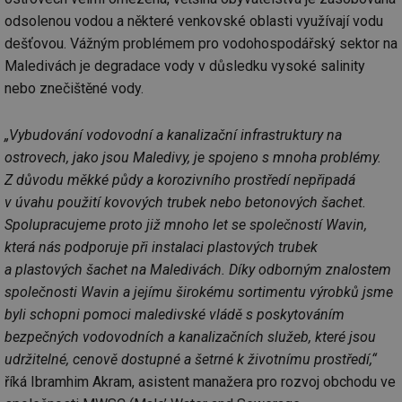
odsolenou vodou a některé venkovské oblasti využívají vodu
dešťovou. Vážným problémem pro vodohospodářský sektor na
Maledivách je degradace vody v důsledku vysoké salinity
nebo znečištěné vody.
„Vybudování vodovodní a kanalizační infrastruktury na
ostrovech, jako jsou Maledivy, je spojeno s mnoha problémy.
Z důvodu měkké půdy a korozivního prostředí nepřipadá
v úvahu použití kovových trubek nebo betonových šachet.
Spolupracujeme proto již mnoho let se společností Wavin,
která nás podporuje při instalaci plastových trubek
a plastových šachet na Maledivách. Díky odborným znalostem
společnosti Wavin a jejímu širokému sortimentu výrobků jsme
byli schopni pomoci maledivské vládě s poskytováním
bezpečných vodovodních a kanalizačních služeb, které jsou
udržitelné, cenově dostupné a šetrné k životnímu prostředí,“
říká Ibramhim Akram, asistent manažera pro rozvoj obchodu ve