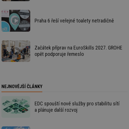
id
vetrani.tzb-
10 let
Te
info.cz
co
po
vy
Praha 6 řeší veřejné toalety netradičně
se
_hjIncludedInSessionSample
1 minuta
Te
Hotjar Ltd
59 sekund
co
elektro.tzb-
na
info.cz
ab
Ho
Začátek příprav na EuroSkills 2027. GROHE
zd
ná
opět podporuje řemeslo
za
vz
de
de
re
we
mv
2 měsíce 4
Te
Airtable
NEJNOVĚJŠÍ ČLÁNKY
týdny
co
.tzb-info.cz
po
sl
už
EDC spouští nové služby pro stabilitu sítí
int
a plánuje další rozvoj
vý
vl
po
Air
us