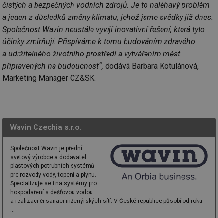
čistých a bezpečných vodních zdrojů. Je to naléhavý problém
a jeden z důsledků změny klimatu, jehož jsme svědky již dnes.
Společnost Wavin neustále vyvíjí inovativní řešení, která tyto
účinky zmírňují. Přispíváme k tomu budováním zdravého
a udržitelného životního prostředí a vytvářením měst
připravených na budoucnost“,
dodává Barbara Kotulánová,
Marketing Manager CZ&SK.
Wavin Czechia s.r.o.
Společnost Wavin je přední
světový výrobce a dodavatel
plastových potrubních systémů
pro rozvody vody, topení a plynu.
Specializuje se i na systémy pro
hospodaření s dešťovou vodou
a realizaci či sanaci inženýrských sítí. V České republice působí od roku
...