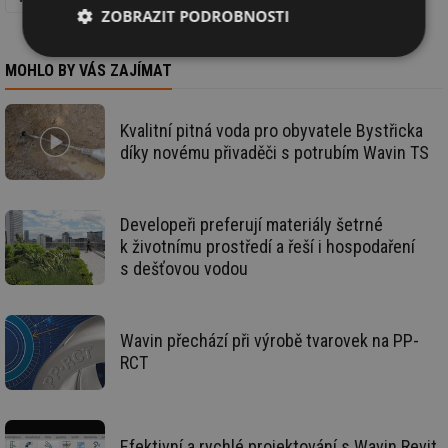
ZOBRAZIT PODROBNOSTI
Nezbytně
Výkonové
Soubory
MOHLO BY VÁS ZAJÍMAT
nutné
soubory
cílení
soubory
Kvalitní pitná voda pro obyvatele Bystřicka
díky novému přivaděči s potrubím Wavin TS
Funkční soubory
Nezařazené
soubory
Developeři preferují materiály šetrné
k životnímu prostředí a řeší i hospodaření
s dešťovou vodou
Nezbytně nutné soubory
Výkonové soubory
Wavin přechází při výrobě tvarovek na PP-
Soubory cílení
Funkční soubory
RCT
Nezařazené soubory
Nezbytně nutné soubory cookie umožňují základní
funkce webových stránek, jako je přihlášení
Efektivní a rychlé projektování s Wavin Revit