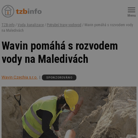
Menu
TZB-info
/
Voda, kanalizace
/
Potrubní trasy vodovod
/ Wavin pomáhá s rozvodem vody
na Maledivách
Wavin pomáhá s rozvodem
vody na Maledivách
Wavin Czechia s.r.o.
SPONZOROVÁNO