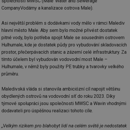
společnosti MWSC (Male’ Water and Sewerage
CompanyVodárny a kanalizace ostrova Male).
Asi největší problém s dodávkami vody mělo v rámci Malediv
hlavní město Male. Aby sem bylo možné přivést dostatek
pitné vody, bylo potřeba spojit Male se sousedním ostrovem
Hulhumale, kde je dostatek půdy pro vybudování skladovacích
prostor, přečerpávacích stanic a zázemí celé infrastruktury. Za
tímto účelem byl vybudován vodovodní most Male –
Hulhumale, v němž byly použity PE trubky a tvarovky velkého
průměru.
Maledivská vláda si stanovila ambiciózní cíl napojit většinu
obydlených ostrovů na vodovodní síť do roku 2023. Díky
týmové spolupráci jsou společnosti MWSC a Wavin vhodnými
dodavateli pro úspěšnou realizaci tohoto cíle.
„Velkým rizikem pro blahobyt lidí na celém světě je nedostatek