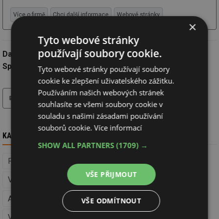
Více o firmě
Chci další informace
Webové stránky
×
Tyto webové stránky
používají soubory cookie.
Datum:
12.6.2022
Společnost:
Wavin Czechia s.r.o.
Tyto webové stránky používají soubory
cookie ke zlepšení uživatelského zážitku.
tisk
hledat
Používáním našich webových stránek
souhlasíte se všemi soubory cookie v
souladu s našimi zásadami používání
souborů cookie.
Více informací
KAM DÁL
SHOW ALL PARTNERS
(1709) →
Potrubní trasy vodovod (Voda, kanalizace)
VŠE PŘIJMOUT
Voda, kanalizace
Armatury pro vodovod (Voda, kanalizace)
VŠE ODMÍTNOUT
Vodovodní přípojky (Voda, kanalizace)