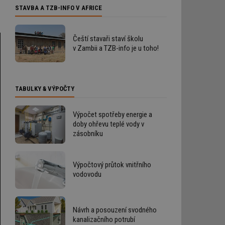
STAVBA A TZB-INFO V AFRICE
Čeští stavaři staví školu
v Zambii a TZB-info je u toho!
TABULKY & VÝPOČTY
Výpočet spotřeby energie a
doby ohřevu teplé vody v
zásobníku
Výpočtový průtok vnitřního
vodovodu
Návrh a posouzení svodného
kanalizačního potrubí