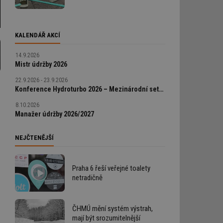
KALENDÁŘ AKCÍ
14.9.2026
Mistr údržby 2026
22.9.2026 - 23.9.2026
Konference Hydroturbo 2026 – Mezinárodní setkání odborníků na hydroenergetiku
8.10.2026
Manažer údržby 2026/2027
NEJČTENĚJŠÍ
Praha 6 řeší veřejné toalety
netradičně
ČHMÚ mění systém výstrah,
mají být srozumitelnější