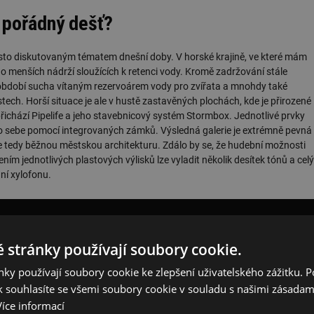
a pořádný dešť?
 často diskutovaným tématem dnešní doby. V horské krajině, ve které mám
 menších nádrží sloužících k retenci vody. Kromě zadržování stále
v období sucha vítaným rezervoárem vody pro zvířata a mnohdy také
ech. Horší situace je ale v hustě zastavěných plochách, kde je přirozené
řichází Pipelife a jeho stavebnicový systém Stormbox. Jednotlivé prvky
do sebe pomocí integrovaných zámků. Výsledná galerie je extrémně pevná
uje tedy běžnou městskou architekturu. Zdálo by se, že hudební možnosti
ím jednotlivých plastových výlisků lze vyladit několik desítek tónů a celý
ní xylofonu.
 stránky používají soubory cookie.
ky používají soubory cookie ke zlepšení uživatelského zážitku. 
 souhlasíte se všemi soubory cookie v souladu s našimi zásadam
Více informací