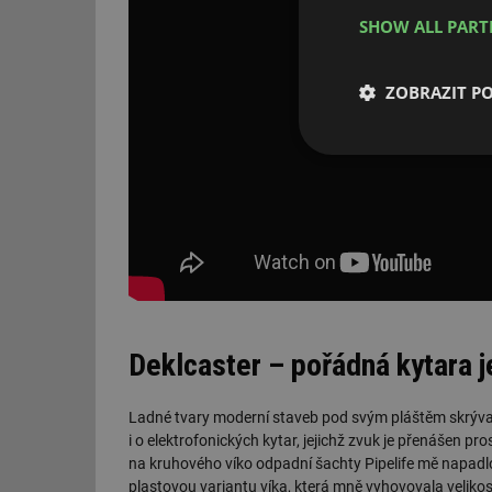
SHOW ALL PAR
ZOBRAZIT P
Nezbytně nutn
soubory
Nezbytně nutn
Deklcaster – pořádná kytara j
Nezbytně nutné soubo
stránky nelze bez ne
Ladné tvary moderní staveb pod svým pláštěm skrývají 
Název
i o elektrofonických kytar, jejichž zvuk je přenášen p
na kruhového víko odpadní šachty Pipelife mě napadlo v
g_state
plastovou variantu víka, která mně vyhovovala velikos