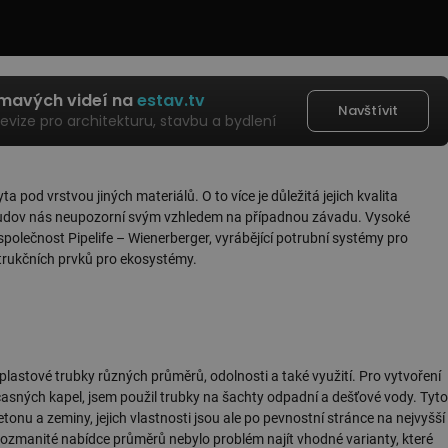
ímavých videí na
estav.tv
Navštívit
levize pro architekturu, stavbu a bydlení
a pod vrstvou jiných materiálů. O to více je důležitá jejich kvalita
i budov nás neupozorní svým vzhledem na případnou závadu. Vysoké
polečnost Pipelife – Wienerberger, vyrábějící potrubní systémy pro
strukčních prvků pro ekosystémy.
lastové trubky různých průměrů, odolnosti a také využití. Pro vytvoření
sných kapel, jsem použil trubky na šachty odpadní a dešťové vody. Tyto
tonu a zeminy, jejich vlastnosti jsou ale po pevnostní stránce na nejvyšší
V rozmanité nabídce průměrů nebylo problém najít vhodné varianty, které