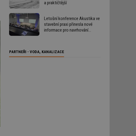
a praktičtější
Letošní konference Akustika ve
stavební praxi přinesla nové
informace pro navrhování
i provádění staveb
PARTNEŘI - VODA, KANALIZACE