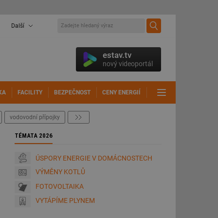
Další
estav.tv
nový videoportál
KA
FACILITY
BEZPEČNOST
CENY ENERGIÍ
DALŠÍ
vodovodní přípojky
další
TÉMATA 2026
ÚSPORY ENERGIE V DOMÁCNOSTECH
VÝMĚNY KOTLŮ
FOTOVOLTAIKA
VYTÁPÍME PLYNEM