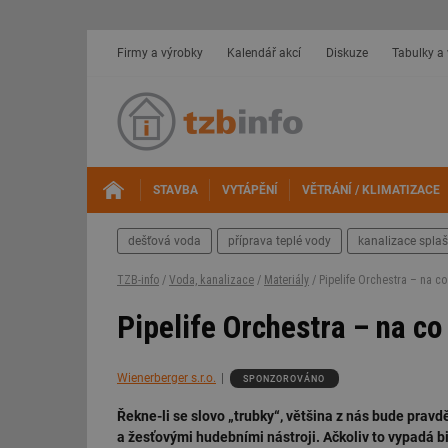
Firmy a výrobky
Kalendář akcí
Diskuze
Tabulky a
STAVBA
VYTÁPĚNÍ
VĚTRÁNÍ / KLIMATIZACE
dešťová voda
příprava teplé vody
kanalizace spla
TZB-info
/
Voda, kanalizace
/
Materiály
/ Pipelife Orchestra – na c
Pipelife Orchestra – na co
Wienerberger s.r.o.
SPONZOROVÁNO
Řekne-li se slovo „trubky“, většina z nás bude pra
a žesťovými hudebními nástroji. Ačkoliv to vypadá b