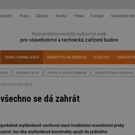
 výpočty
Práce
Zákony
Normy
Videa
E-shopy
Kalkulátor cen
Nejnavštěvovanější odborný web
pro stavebnictví a technická zařízení budov
VODA / KANALIZACE
OBNOVITELNÁ ENERGIE
ELEKTRO
ENERGETI
šková
koupelny a wc
normy a právní předpisy
potrubní trasy vodovod
o všechno se dá zahrát
 všechno se dá zahrát
vděpodobně myšlenkově oscilovat mezi tradičními stavebními prvky
izarně, lze oba myšlenkové konstrukty spojit do jediného.