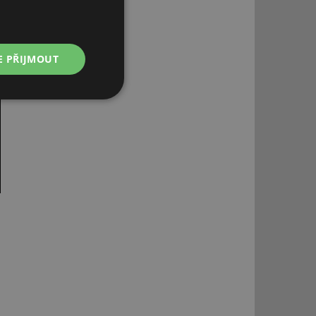
E PŘIJMOUT
Nezařazené
soubory
řazené soubory
 správa účtu. Webové