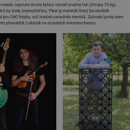
ná nezdá, napnuté struny kytary vytváří značný tah (zhruba 70 kg),
.forum.tzb-
Zavřením
Slouží k přihlášení pomocí Google
ů by zcela znemožnil hru. Plast je materiál, který lze obrábět
info.cz
prohlížeče
 pro CNC frézku, což značně usnadnilo montáž. Zbývající prvky jsem
konference.tzb-
1 rok
Tento soubor cookie se používá k vytváře
ůžete přesvědčit z ukázek na stránkách Keramorchestru.
info.cz
InProgress
29 minut
Soubor cookie je nastaven tak, aby Hotj
Hotjar Ltd
59 sekund
začátek cesty uživatele pro celkový počet
.tzb-info.cz
žádné identifikovatelné informace.
vetrani.tzb-
10 let
Tento soubor cookie se používá k vytváře
info.cz
onSample
1 minuta
Tento soubor cookie je nastaven tak, aby
Hotjar Ltd
59 sekund
o tom, zda je tento návštěvník zahrnut d
elektro.tzb-
definovaného denním limitem relace va
info.cz
2 měsíce 4
Tento soubor cookie se používá ke sledo
Airtable
týdny
interakcí a výkonu v rámci vložených poh
.tzb-info.cz
usnadnění uživatelských preferencí a inte
názorech.
vytapeni.tzb-
10 let
Tento soubor cookie se používá k vytváře
info.cz
stavba.tzb-
10 let
Tento soubor cookie se používá k vytváře
info.cz
29 minut
Soubor cookie je nastaven tak, aby Hotj
Hotjar Ltd
59 sekund
začátek cesty uživatele pro celkový počet
.tzb-info.cz