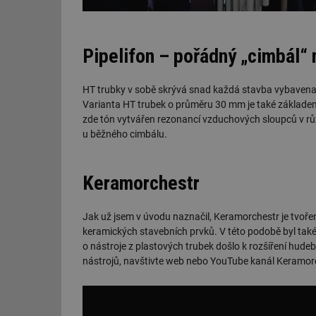
id
Pipelifon – pořádný „cimbál“ 
_hjIncludedInSessi
HT trubky v sobě skrývá snad každá stavba vybavena
id
Varianta HT trubek o průměru 30 mm je také základem 
zde tón vytvářen rezonancí vzduchových sloupců v různ
id
u běžného cimbálu.
id
_hjIncludedInSessi
Keramorchestr
_dc_gtm_UA-590170
Jak už jsem v úvodu naznačil, Keramorchestr je tvořen 
keramických stavebních prvků. V této podobě byl tak
o nástroje z plastových trubek došlo k rozšíření hude
nástrojů, navštivte web nebo YouTube kanál Keramor
id