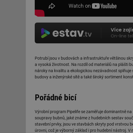
Více zaj
On-line te
Potrubí jsou v budovách a infrastruktuře většinou skryt
a vysoká životnost. Na rozdíl od materiálů na plášt
nároky na kvalitu a ekologickou nezávadnost splňuje s
budovy a inženýrské sítě a také široký sortiment kon
Pořádné bicí
Výrobní program Pipelife se zaměřuje dominantně na p
soupravy bubnů, jaké známe z hudebních sestav souča
stavební prvky, jsou ve stavbách skryty pod vrstvou be
úrovni, což je výborný základ i pro hudební nástroj. 