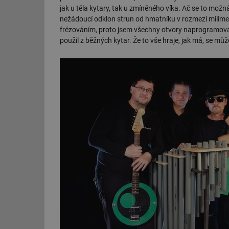
jak u těla kytary, tak u zmíněného víka. Ač se to mož
g_csrf_token
nežádoucí odklon strun od hmatníku v rozmezí milimetr
frézováním, proto jsem všechny otvory naprogramoval
id
použil z běžných kytar. Že to vše hraje, jak má, se m
_hjAbsoluteSession
id
_hjIncludedInSessi
mv
id
id
_hjFirstSeen