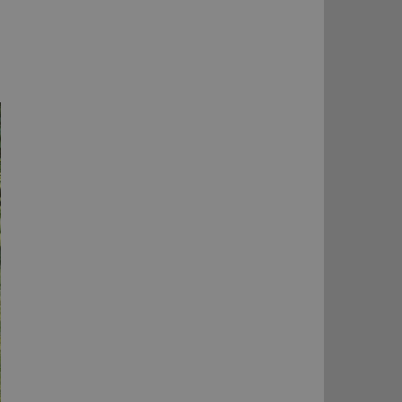
ní session uživatele
ar mohl sledovat
 relací. Neobsahuje
ní session uživatele
 informoval Hotjar
o vzorkování dat
šeho webu
vání uživatelských
ledů Airtable, k
rakcí v těchto
ní session uživatele
ní session uživatele
ar mohl sledovat
 relací. Neobsahuje