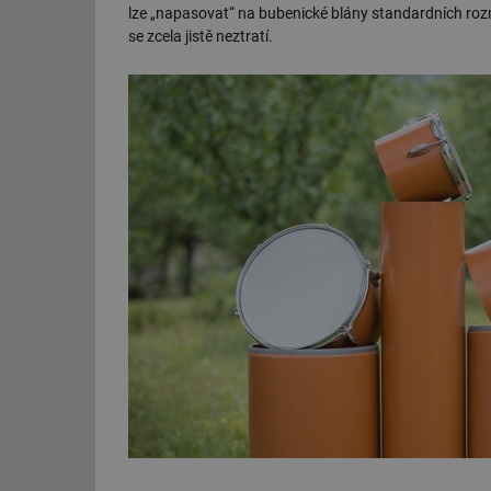
lze „napasovat“ na bubenické blány standardních rozm
se zcela jistě neztratí.