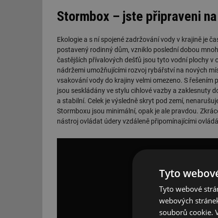
Stormbox – jste připraveni n
Ekologie a s ní spojené zadržování vody v krajině je
postavený rodinný dům, vzniklo poslední dobou mnoho
častějších přívalových dešťů jsou tyto vodní plochy 
nádržemi umožňujícími rozvoj rybářství na nových míst
vsakování vody do krajiny velmi omezeno. S řešením p
jsou seskládány ve stylu cihlové vazby a zaklesnuty 
a stabilní. Celek je výsledně skryt pod zemí, nenaruš
Stormboxu jsou minimální, opak je ale pravdou. Zkrácen
nástroj ovládat údery vzdáleně připomínajícími ovládá
Tyto webové
Tyto webové strán
webových stránek
souborů cookie.