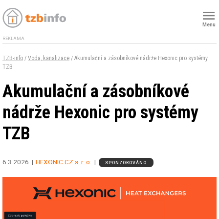
Menu
REKLAMA
TZB-info
/
Voda, kanalizace
/ Akumulační a zásobníkové nádrže Hexonic pro systémy
TZB
Akumulační a zásobníkové
nádrže Hexonic pro systémy
TZB
6.3.2026
HEXONIC CZ s. r. o.
SPONZOROVÁNO