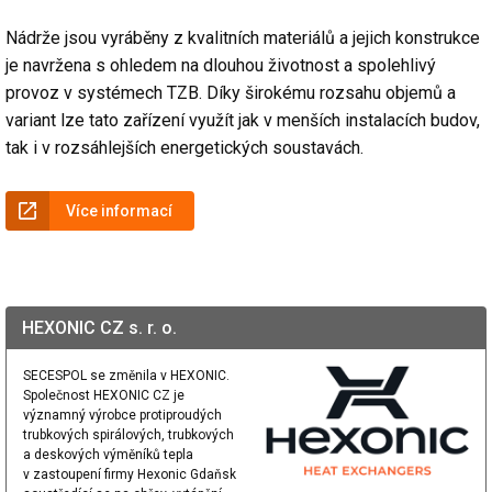
Nádrže jsou vyráběny z kvalitních materiálů a jejich konstrukce
je navržena s ohledem na dlouhou životnost a spolehlivý
provoz v systémech TZB. Díky širokému rozsahu objemů a
variant lze tato zařízení využít jak v menších instalacích budov,
tak i v rozsáhlejších energetických soustavách.
Více informací
HEXONIC CZ s. r. o.
SECESPOL se změnila v HEXONIC.
Společnost HEXONIC CZ je
významný výrobce protiproudých
trubkových spirálových, trubkových
a deskových výměníků tepla
v zastoupení firmy Hexonic Gdaňsk