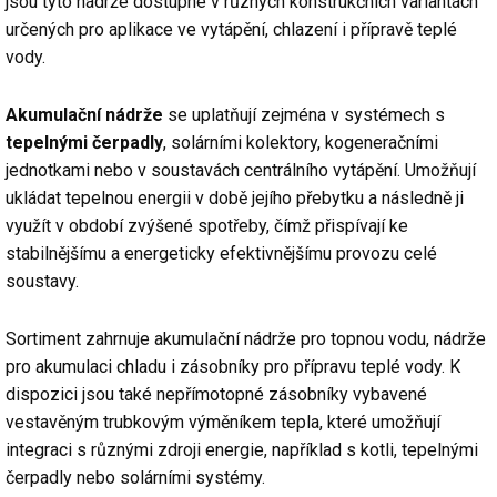
jsou tyto nádrže dostupné v různých konstrukčních variantách
určených pro aplikace ve vytápění, chlazení i přípravě teplé
vody.
Akumulační nádrže
se uplatňují zejména v systémech s
tepelnými čerpadly
, solárními kolektory, kogeneračními
jednotkami nebo v soustavách centrálního vytápění. Umožňují
ukládat tepelnou energii v době jejího přebytku a následně ji
využít v období zvýšené spotřeby, čímž přispívají ke
stabilnějšímu a energeticky efektivnějšímu provozu celé
soustavy.
Sortiment zahrnuje akumulační nádrže pro topnou vodu, nádrže
pro akumulaci chladu i zásobníky pro přípravu teplé vody. K
dispozici jsou také nepřímotopné zásobníky vybavené
vestavěným trubkovým výměníkem tepla, které umožňují
integraci s různými zdroji energie, například s kotli, tepelnými
čerpadly nebo solárními systémy.