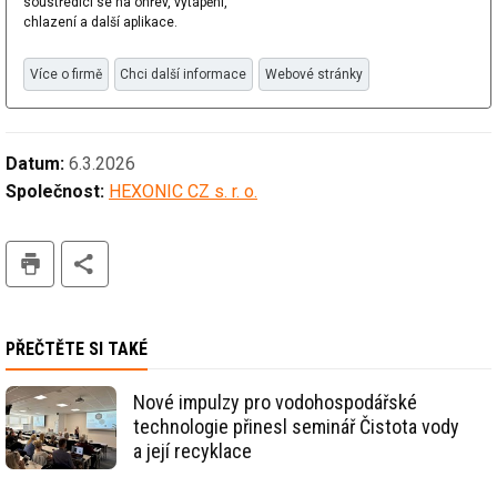
soustředící se na ohřev, vytápění,
chlazení a další aplikace.
Více o firmě
Chci další informace
Webové stránky
Datum:
6.3.2026
Společnost:
HEXONIC CZ s. r. o.
tisk
PŘEČTĚTE SI TAKÉ
Nové impulzy pro vodohospodářské
technologie přinesl seminář Čistota vody
a její recyklace