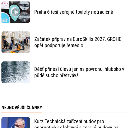
Praha 6 řeší veřejné toalety netradičně
Začátek příprav na EuroSkills 2027. GROHE
opět podporuje řemeslo
Déšť přinesl úlevu jen na povrchu, hluboko v
půdě sucho přetrvává
NEJNOVĚJŠÍ ČLÁNKY
Kurz Technická zařízení budov pro
energeticky efektivní a zdravé budovy na