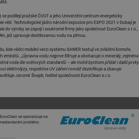
litě.
 se podílejí pražské ČVUT a jeho Univerzitní centrum energeticky
e věd. Technologické jádro národní expozice pro EXPO 2021 v Dubaji je
 do výroby se zapojí i soukromé firmy jako společnost EuroClean s.r.o.,
n, jež upravuje destilovanou vodu na pitnou.
du, kde vědci mobilní verzi systému SAWER testují ve zvláštní komoře,
h emirátů. „
Úpravna vodu nejprve filtruje a obohacuje o minerály, zejména
á pitná voda dle světových standardů – ale mohli bychom přidat i další prvky
i elektrolýzy, respektive UV záření rovněž dezinfikuje a zbavuje
ysvětluje Jaromír Šnajdr, ředitel společnosti EuroClean s.r.o.
 EuroClean se specializuje na
h nestandardní problémy