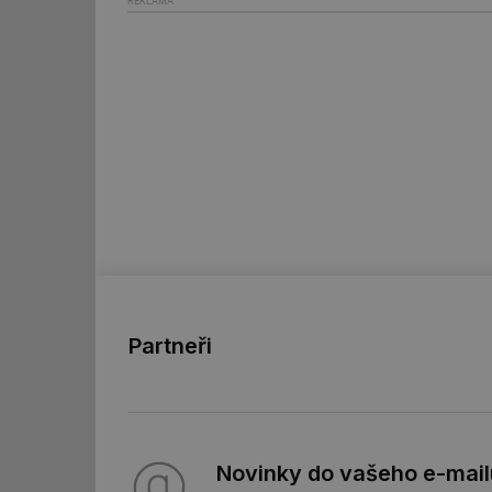
REKLAMA
g_csrf_token
id
_hjAbsoluteSession
id
_hjIncludedInSessi
mv
Partneři
id
id
_hjFirstSeen
Novinky do vašeho e-mail