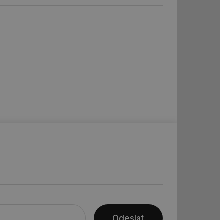
ní session uživatele
ar mohl sledovat
 relací. Neobsahuje
ní session uživatele
 informoval Hotjar
o vzorkování dat
šeho webu
vání uživatelských
ledů Airtable, k
rakcí v těchto
ní session uživatele
ní session uživatele
ar mohl sledovat
 relací. Neobsahuje
Odeslat