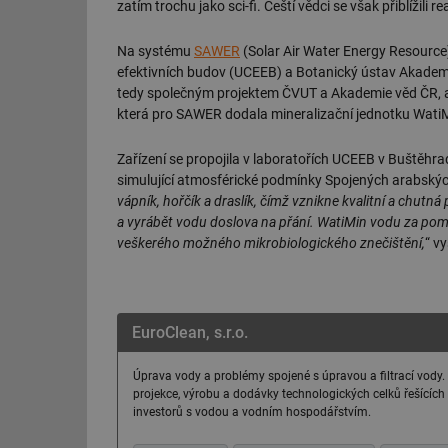
zatím trochu jako sci-fi. Čeští vědci se však přiblížili rea
Na systému
SAWER
(Solar Air Water Energy Resource)
efektivních budov (UCEEB) a Botanický ústav Akademi
tedy společným projektem ČVUT a Akademie věd ČR, ale
která pro SAWER dodala mineralizační jednotku WatiMi
Zařízení se propojila v laboratořích UCEEB v Buštěhra
simulující atmosférické podmínky Spojených arabskýc
vápník, hořčík a draslík, čímž vznikne kvalitní a chutn
a vyrábět vodu doslova na přání. WatiMin vodu za pomoc
veškerého možného mikrobiologického znečištění,
“ v
EuroClean, s.r.o.
Úprava vody a problémy spojené s úpravou a filtrací vody.
projekce, výrobu a dodávky technologických celků řešícíc
investorů s vodou a vodním hospodářstvím.