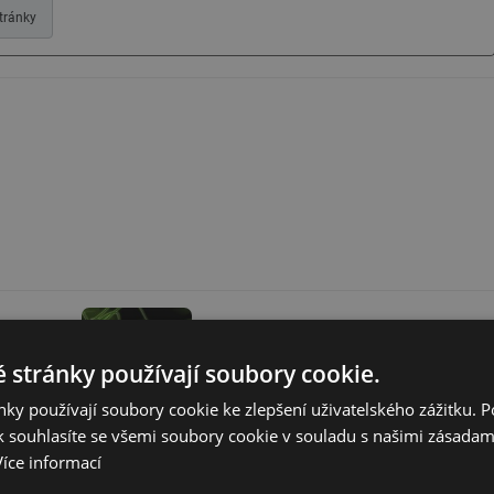
tránky
filtry
Riziková místa výskytu legionell v
domovních rozvodech vody
 stránky používají soubory cookie.
ky používají soubory cookie ke zlepšení uživatelského zážitku. 
 souhlasíte se všemi soubory cookie v souladu s našimi zásadam
enin z
Více informací