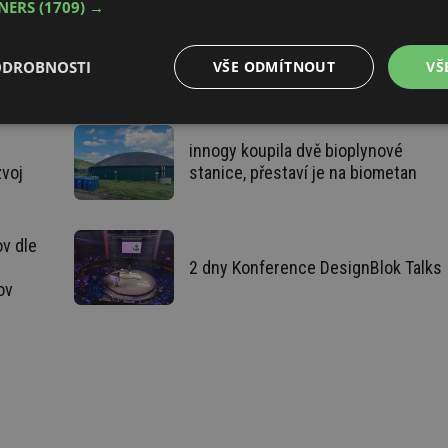
TNERS
(1709) →
ODROBNOSTI
VŠE ODMÍTNOUT
VŠ
é
Výkonové
Soubory cílení
Funkční soubory
soubory
innogy koupila dvě bioplynové
zvoj
stanice, přestaví je na biometan
v dle
2 dny Konference DesignBlok Talks
é soubory
Výkonové soubory
Soubory cílení
Funkční soubory
Neza
ov
ry cookie umožňují základní funkce webových stránek, jako je přihlášení uživatele a
zbytně nutných souborů cookie správně používat.
Provider
/
Vyprší
Popis
Doména
.forum.tzb-
Zavřením
Slouží k přihlášení pomocí Google
info.cz
prohlížeče