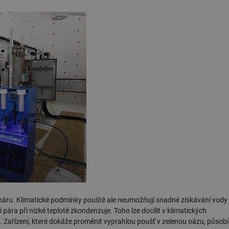
 páru. Klimatické podmínky pouště ale neumožňují snadné získávání vody
ára při nízké teplotě zkondenzuje. Toho lze docílit v klimatických
. Zařízení, které dokáže proměnit vyprahlou poušť v zelenou oázu, působí