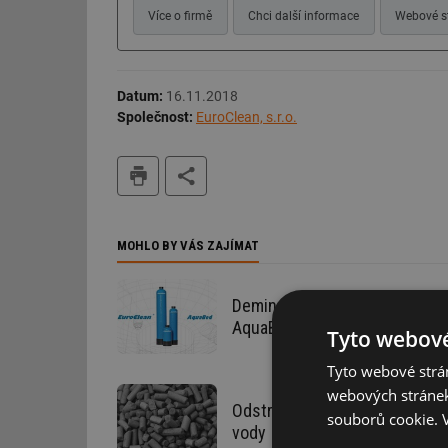
Více o firmě
Chci další informace
Webové s
Datum:
16.11.2018
Společnost:
EuroClean, s.r.o.
tisk
MOHLO BY VÁS ZAJÍMAT
Demineralizace procesní vody 
AquaBed
Tyto webové
Tyto webové strán
webových stránek
Odstranění chloru i jeho slouč
souborů cookie.
vody