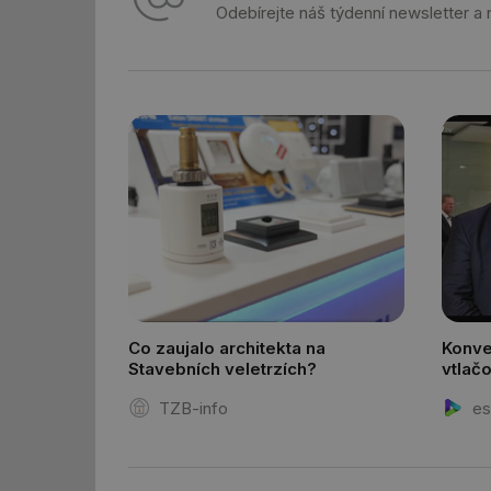
Odebírejte náš týdenní newsletter a
id
_hjIncludedInSessi
id
id
id
_hjIncludedInSessi
_dc_gtm_UA-590170
Co zaujalo architekta na
Konve
Stavebních veletrzích?
vtlač
distr
TZB-info
es
id
_hjIncludedInSessi