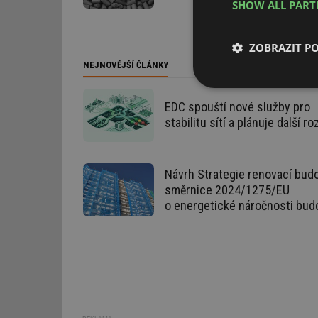
SHOW ALL PAR
ZOBRAZIT P
NEJNOVĚJŠÍ ČLÁNKY
Nezbytně nutn
soubory
EDC spouští nové služby pro
stabilitu sítí a plánuje další ro
Návrh Strategie renovací budo
směrnice 2024/1275/EU
Nezbytně nutn
o energetické náročnosti bud
Nezbytně nutné soubo
stránky nelze bez ne
Název
g_state