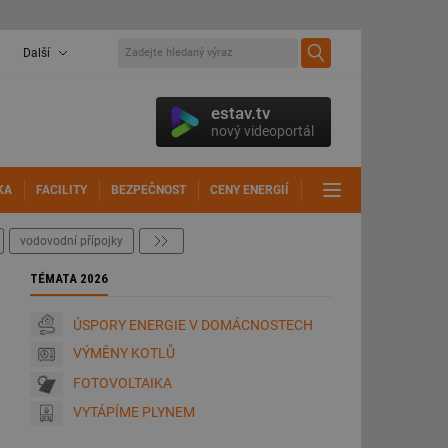
Další
estav.tv
nový videoportál
KA
FACILITY
BEZPEČNOST
CENY ENERGIÍ
DALŠÍ
vodovodní přípojky
další
TÉMATA 2026
ÚSPORY ENERGIE V DOMÁCNOSTECH
VÝMĚNY KOTLŮ
FOTOVOLTAIKA
VYTÁPÍME PLYNEM