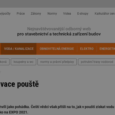
 výpočty
Práce
Zákony
Normy
Videa
E-shopy
Kalkulátor cen
Nejnavštěvovanější odborný web
pro stavebnictví a technická zařízení budov
VODA / KANALIZACE
OBNOVITELNÁ ENERGIE
ELEKTRO
ENERGETI
šková
koupelny a wc
normy a právní předpisy
potrubní trasy vodovod
ě
ivace pouště
íli jako pohádka. Čeští vědci však přišli na to, jak v poušti získat vodu
ko na EXPO 2021.