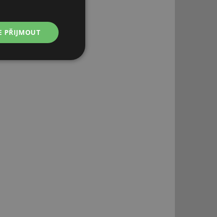
E PŘIJMOUT
Nezařazené
soubory
řazené soubory
 správa účtu. Webové