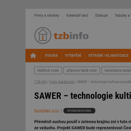
Firmy a výrobky
Kalendář akcí
Diskuze
Tabulky a
STAVBA
VYTÁPĚNÍ
VĚTRÁNÍ / KLIMATIZACE
dešťová voda
příprava teplé vody
kanalizace spla
TZB-info
/
Voda, kanalizace
/ SAWER – technologie kultivace poušt
SAWER – technologie kult
EuroClean, s.r.o.
SPONZOROVÁNO
Přeměnit suchou poušť v zelenou krajinu zní v tuto chv
ze vzduchu. Projekt SAWER bude reprezentovat Čes