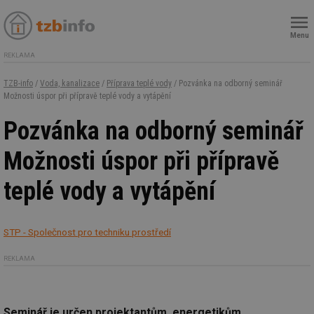
Menu
REKLAMA
TZB-info
/
Voda, kanalizace
/
Příprava teplé vody
/ Pozvánka na odborný seminář
Možnosti úspor při přípravě teplé vody a vytápění
Pozvánka na odborný seminář
Možnosti úspor při přípravě
teplé vody a vytápění
STP - Společnost pro techniku prostředí
REKLAMA
Seminář je určen projektantům, energetikům,