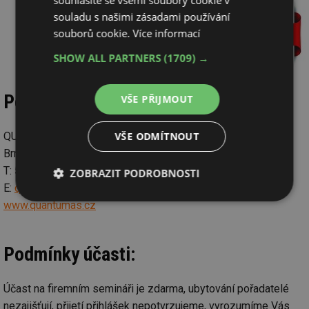
souhlasíte se všemi soubory cookie v
souladu s našimi zásadami používání
souborů cookie.
Více informací
SHOW ALL PARTNERS
(1709) →
Pořadatel:
VŠE PŘIJMOUT
VŠE ODMÍTNOUT
QUANTUM, a. s.
Brněnská 212, 682 01 Vyškov
T: 517 343 363-5
ZOBRAZIT PODROBNOSTI
E:
quantumas@quantumas.cz
Nezbytně
Výkonové
Soubory
www.quantumas.cz
nutné
soubory
cílení
soubory
Podmínky účasti:
Funkční soubory
Nezařazené
Účast na firemním semináři je zdarma, ubytování pořadatelé
soubory
nezajišťují, přijetí přihlášek nepotvrzujeme, vyrozumíme Vás