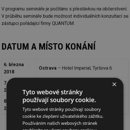
V programu semináře je počítáno s přestávkou na občerstvení.
V průběhu semináře bude možnost individuálních konzultací se
zástupci pořádající firmy QUANTUM.
DATUM A MÍSTO KONÁNÍ
6. března
Ostrava
– Hotel Imperial, Tyršova 6
2018
×
7. března
Brno
– Hotel Continental, Kounicova 6
2018
Tyto webové stránky
používají soubory cookie.
8. března
Praha
– Masarykova kolej ČVUT,
2018
Thákurova 1, Praha 6
Tyto webové stránky používají soubory
cookie ke zlepšení uživatelského zážitku.
Používáním našich webových stránek