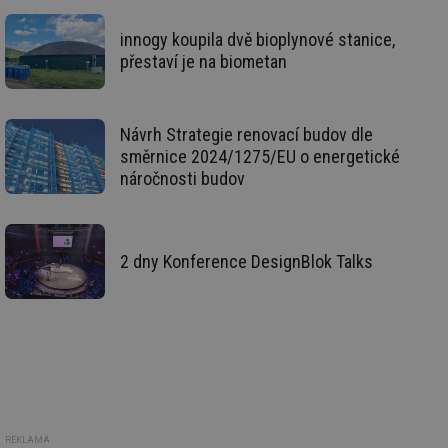
de
de
innogy koupila dvě bioplynové stanice,
re
we
přestaví je na biometan
mv
2 měsíce 4
Te
Airtable
týdny
co
.tzb-info.cz
po
sl
Návrh Strategie renovací budov dle
už
int
směrnice 2024/1275/EU o energetické
vý
náročnosti budov
vl
po
Air
us
už
pr
2 dny Konference DesignBlok Talks
int
tě
id
vytapeni.tzb-
10 let
Te
info.cz
co
po
vy
se
id
stavba.tzb-
10 let
Te
info.cz
co
po
vy
REKLAMA