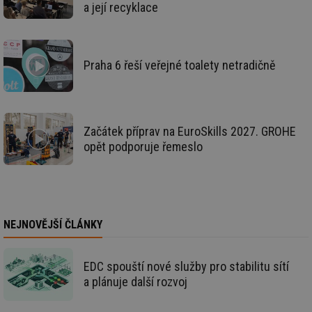
a její recyklace
info.cz
co
po
vy
se
_hjAbsoluteSessionInProgress
29 minut
So
Hotjar Ltd
Praha 6 řeší veřejné toalety netradičně
59 sekund
na
.tzb-info.cz
ab
sl
ce
pr
poč
Ne
Začátek příprav na EuroSkills 2027. GROHE
žá
id
opět podporuje řemeslo
in
id
vetrani.tzb-
10 let
Te
info.cz
co
po
vy
se
NEJNOVĚJŠÍ ČLÁNKY
_hjIncludedInSessionSample
1 minuta
Te
Hotjar Ltd
59 sekund
co
elektro.tzb-
na
info.cz
ab
EDC spouští nové služby pro stabilitu sítí
Ho
a plánuje další rozvoj
zd
ná
za
vz