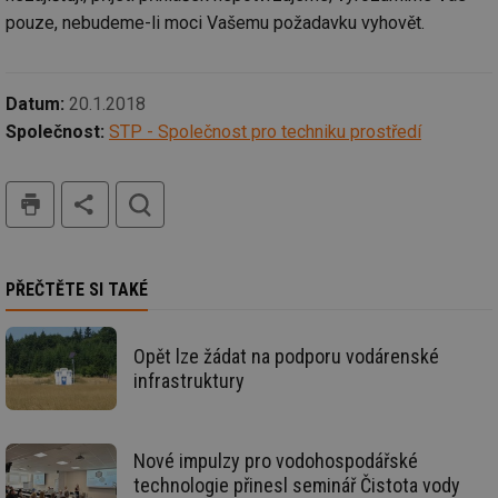
pouze, nebudeme-li moci Vašemu požadavku vyhovět.
Datum:
20.1.2018
Nezbytně nutné soubory
Výkonové soubory
Společnost:
STP - Společnost pro techniku prostředí
Soubory cílení
Funkční soubory
Nezařazené soubory
tisk
hledat
Nezbytně nutné soubory cookie umožňují základní
funkce webových stránek, jako je přihlášení
uživatele a správa účtu. Webové stránky nelze bez
nezbytně nutných souborů cookie správně používat.
PŘEČTĚTE SI TAKÉ
Provider
/
Název
Vyprší
Po
Doména
Opět lze žádat na podporu vodárenské
g_state
.forum.tzb-
Zavřením
Sl
infrastruktury
info.cz
prohlížeče
př
po
g_csrf_token
.forum.tzb-
Zavřením
Sl
info.cz
prohlížeče
př
Nové impulzy pro vodohospodářské
po
technologie přinesl seminář Čistota vody
id
konference.tzb-
1 rok
Te