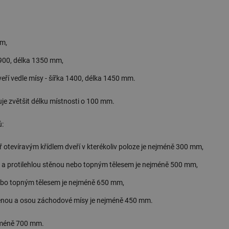
mm,
a 900, délka 1350 mm,
veří vedle mísy - šířka 1400, délka 1450 mm.
je zvětšit délku místnosti o 100 mm.
ů:
otevíravým křídlem dveří v kterékoliv poloze je nejméně 300 mm,
a protilehlou stěnou nebo topným tělesem je nejméně 500 mm,
bo topným tělesem je nejméně 650 mm,
ěnou a osou záchodové mísy je nejméně 450 mm.
jméně 700 mm.