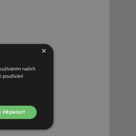
×
Používáním našich
i používání
E PŘIJMOUT
Nezařazené
soubory