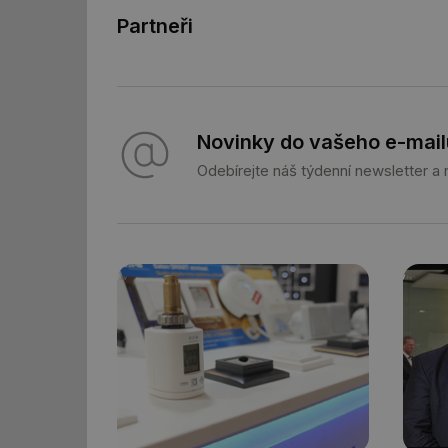
id
Partneři
id
_hjIncludedInSessi
Novinky do vašeho e-mail
_dc_gtm_UA-590170
Odebírejte náš týdenní newsletter a
id
_hjIncludedInSessi
_hjIncludedInSessi
__gfp_64b
__cf_bm