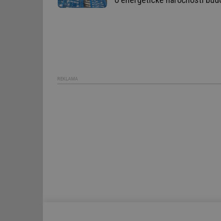
id
_hjIncludedInSessi
mv
REKLAMA
id
id
_hjFirstSeen
id
_hjIncludedInSessi
id