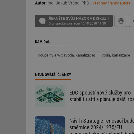
Autor:
Ing. Jakub Vrána, PhD.
všechny články autora
ŘEKNĚTE SVŮJ NÁZOR V DISKUZI!
5 příspěvků, poslední 16.10.2018 11:30
Nezbytně nutn
KAM DÁL
Nezbytně nutné soubo
Koupelny a WC (Voda, kanalizace)
Voda, kanalizace
stránky nelze bez ne
Název
NEJNOVĚJŠÍ ČLÁNKY
g_state
EDC spouští nové služby pro
g_csrf_token
stabilitu sítí a plánuje další ro
id
_hjAbsoluteSession
Návrh Strategie renovací budo
směrnice 2024/1275/EU
o energetické náročnosti bud