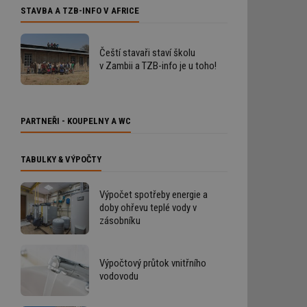
STAVBA A TZB-INFO V AFRICE
Čeští stavaři staví školu
v Zambii a TZB-info je u toho!
PARTNEŘI - KOUPELNY A WC
TABULKY & VÝPOČTY
Výpočet spotřeby energie a
doby ohřevu teplé vody v
zásobníku
Výpočtový průtok vnitřního
vodovodu