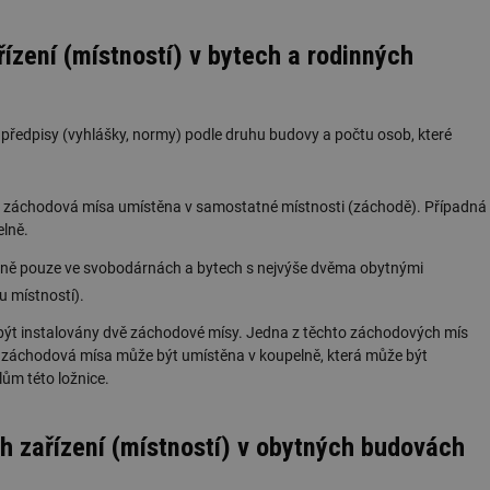
ízení (místností) v bytech a rodinných
 předpisy (vyhlášky, normy) podle druhu budovy a počtu osob, které
na záchodová mísa umístěna v samostatné místnosti (záchodě). Případná
lně.
lně pouze ve svobodárnách a bytech s nejvýše dvěma obytnými
u místností).
 být instalovány dvě záchodové mísy. Jedna z těchto záchodových mís
 záchodová mísa může být umístěna v koupelně, která může být
lům této ložnice.
h zařízení (místností) v obytných budovách