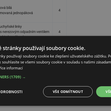
ová bílá
4
romovaná jednopáková
uchyňské linky
 s nerezovým odpadním ventilem
4
ná jednopáková
600 mm
 stránky používají soubory cookie.
s přepadem
ky používají soubory cookie ke zlepšení uživatelského zážitku. 
ou
4
 souhlasíte se všemi soubory cookie v souladu s našimi zásadam
Více informací
 pračku podmítková
TNERS
(1709) →
romovaný se zpětným a
4
N 1717
ODROBNOSTI
VŠE ODMÍTNOUT
VŠ
é
Výkonové
Soubory cílení
Funkční soubory
soubory