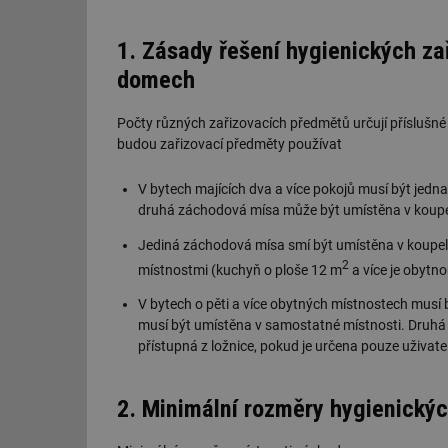
1. Zásady řešení hygienických zař
domech
Počty různých zařizovacích předmětů určují příslušné
budou zařizovací předměty používat
V bytech majících dva a více pokojů musí být jed
druhá záchodová mísa může být umístěna v koupe
Jediná záchodová mísa smí být umístěna v koupe
2
místnostmi (kuchyň o ploše 12 m
a více je obytno
V bytech o pěti a více obytných místnostech musí
musí být umístěna v samostatné místnosti. Druhá
přístupná z ložnice, pokud je určena pouze uživate
2. Minimální rozměry hygienickýc