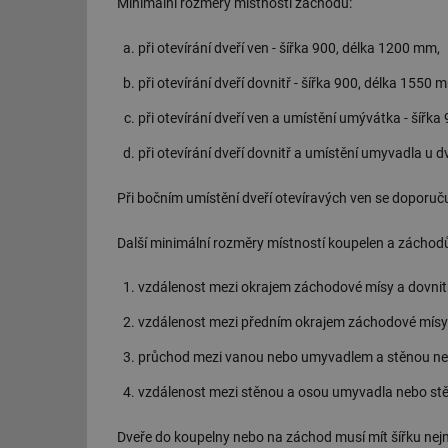
Minimální rozměry místnosti záchodu:
při otevírání dveří ven - šířka 900, délka 1200 mm,
při otevírání dveří dovnitř - šířka 900, délka 1550 
při otevírání dveří ven a umístění umývátka - šířk
při otevírání dveří dovnitř a umístění umyvadla u d
Při bočním umístění dveří otevíravých ven se doporuču
Další minimální rozměry místností koupelen a záchod
vzdálenost mezi okrajem záchodové mísy a dovnitř 
vzdálenost mezi předním okrajem záchodové mísy 
průchod mezi vanou nebo umyvadlem a stěnou ne
vzdálenost mezi stěnou a osou umyvadla nebo st
Dveře do koupelny nebo na záchod musí mít šířku ne