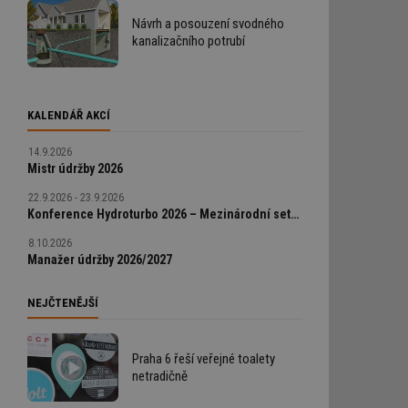
Návrh a posouzení svodného
kanalizačního potrubí
KALENDÁŘ AKCÍ
14.9.2026
Mistr údržby 2026
22.9.2026 - 23.9.2026
Konference Hydroturbo 2026 – Mezinárodní setkání odborníků na hydroenergetiku
8.10.2026
Manažer údržby 2026/2027
NEJČTENĚJŠÍ
Praha 6 řeší veřejné toalety
netradičně