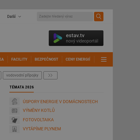
Další
estav.tv
nový videoportál
KA
FACILITY
BEZPEČNOST
CENY ENERGIÍ
DALŠÍ
vodovodní přípojky
další
TÉMATA 2026
ÚSPORY ENERGIE V DOMÁCNOSTECH
VÝMĚNY KOTLŮ
FOTOVOLTAIKA
VYTÁPÍME PLYNEM