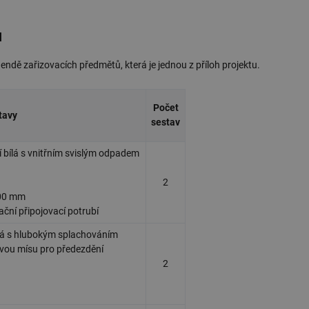
ů
gendě zařizovacích předmětů, která je jednou z příloh projektu.
Počet
tavy
sestav
bílá s vnitřním svislým odpadem
2
300 mm
ční připojovací potrubí
lá s hlubokým splachováním
vou mísu pro předezdění
2