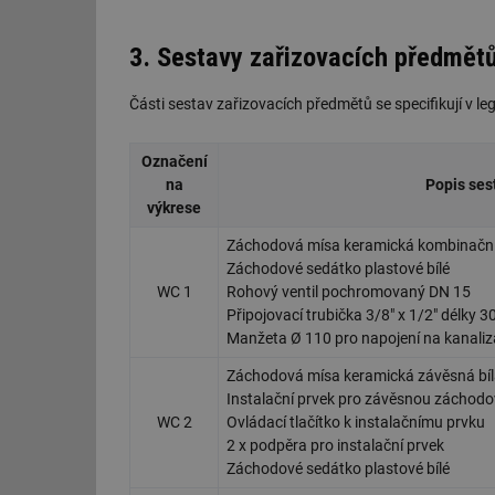
3. Sestavy zařizovacích předmět
Části sestav zařizovacích předmětů se specifikují v le
Označení
na
Popis ses
výkrese
Záchodová mísa keramická kombinační 
Záchodové sedátko plastové bílé
WC 1
Rohový ventil pochromovaný DN 15
Připojovací trubička 3/8" x 1/2" délky 
Manžeta Ø 110 pro napojení na kanaliza
Záchodová mísa keramická závěsná bí
Instalační prvek pro závěsnou záchodo
WC 2
Ovládací tlačítko k instalačnímu prvku
2 x podpěra pro instalační prvek
Záchodové sedátko plastové bílé