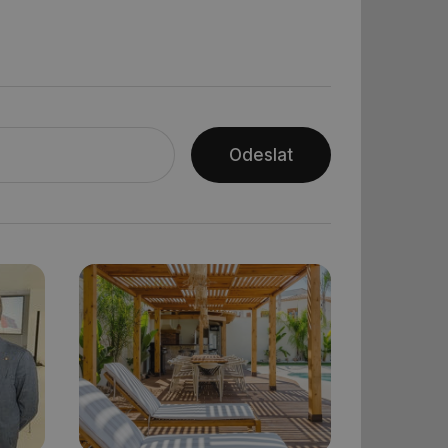
ní session uživatele
ní session uživatele
 informoval Hotjar
o vzorkování dat
šeho webu
ům používajícím
Odeslat
skriptů a kódu na
at za nezbytně
sí fungovat správně.
aké identifikátorem
ní session uživatele
 informoval Hotjar
o vzorkování dat
šeho webu
 informoval Hotjar
o vzorkování dat
šeho webu
správě přijetí
ebu.
í mezi lidmi a