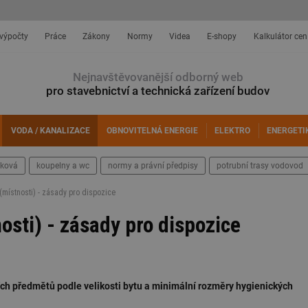
 výpočty
Práce
Zákony
Normy
Videa
E-shopy
Kalkulátor cen
Nejnavštěvovanější odborný web
pro stavebnictví a technická zařízení budov
VODA / KANALIZACE
OBNOVITELNÁ ENERGIE
ELEKTRO
ENERGETI
šková
koupelny a wc
normy a právní předpisy
potrubní trasy vodovod
(místnosti) - zásady pro dispozice
osti) - zásady pro dispozice
ích předmětů podle velikosti bytu a minimální rozměry hygienických