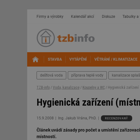
Firmy a výrobky
Kalendář akcí
Diskuze
Tabulky a
STAVBA
VYTÁPĚNÍ
VĚTRÁNÍ / KLIMATIZACE
dešťová voda
příprava teplé vody
kanalizace spla
TZB-info
/
Voda, kanalizace
/
Koupelny a WC
/ Hygienická zařízení 
Hygienická zařízení (místn
15.9.2008
Ing. Jakub Vrána, PhD.
RECENZOVANÝ
Článek uvádí zásady pro počet a umístění zařizovac
místností.